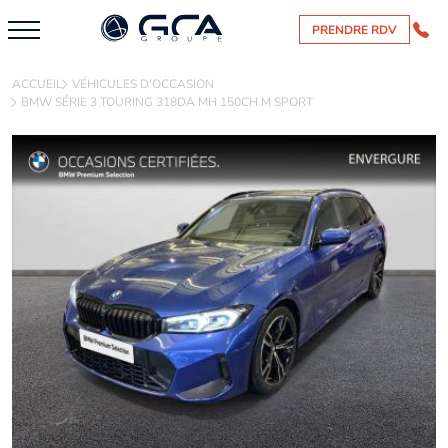
PRENDRE RDV
ACCUEIL
VÉHICULES D'OCCASION
BMW SÉRIE 3 TOURING 318DA MH 150CH M SPORT