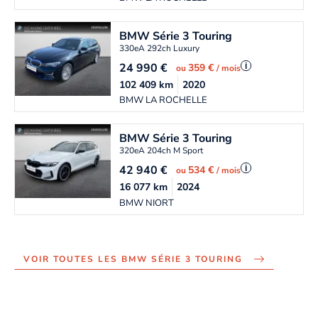
BMW
Série 3 Touring
330eA 292ch Luxury
24 990
€
i
359 €
ou
/ mois
102 409
km
2020
BMW LA ROCHELLE
BMW
Série 3 Touring
320eA 204ch M Sport
42 940
€
i
534 €
ou
/ mois
16 077
km
2024
BMW NIORT
VOIR TOUTES LES BMW SÉRIE 3 TOURING