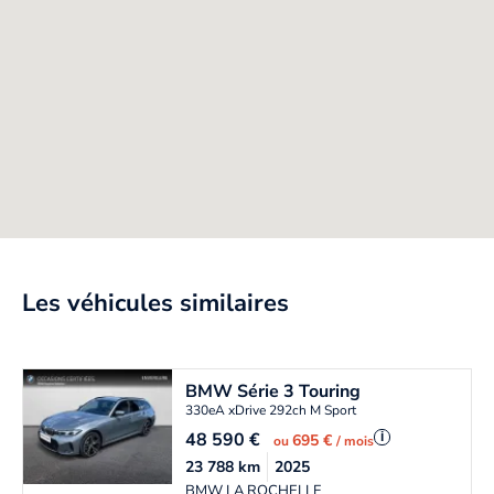
Les véhicules similaires
BMW
Série 3 Touring
330eA xDrive 292ch M Sport
48 590
€
i
695 €
ou
/ mois
23 788
km
2025
BMW LA ROCHELLE