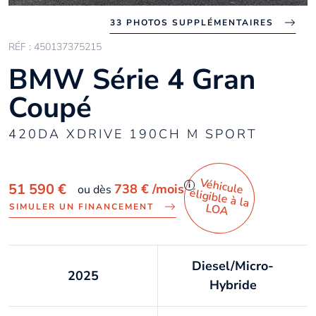
33 PHOTOS SUPPLÉMENTAIRES
RÉF : 450137375215
BMW Série 4 Gran
Coupé
420DA XDRIVE 190CH M SPORT
Véhicule
éligible à la
i
51 590 €
738 €
/mois
ou dès
LO
A
SIMULER UN FINANCEMENT
Diesel/Micro-
2025
Hybride