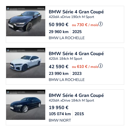
BMW
Série 4 Gran Coupé
420dA xDrive 190ch M Sport
50 990
€
i
730 €
ou
/ mois
29 960
km
2025
BMW LA ROCHELLE
BMW
Série 4 Gran Coupé
420iA 184ch M Sport
42 590
€
i
610 €
ou
/ mois
23 990
km
2023
BMW LA ROCHELLE
BMW
Série 4 Gran Coupé
420dA xDrive 184ch M Sport
19 950
€
105 074
km
2015
BMW NIORT