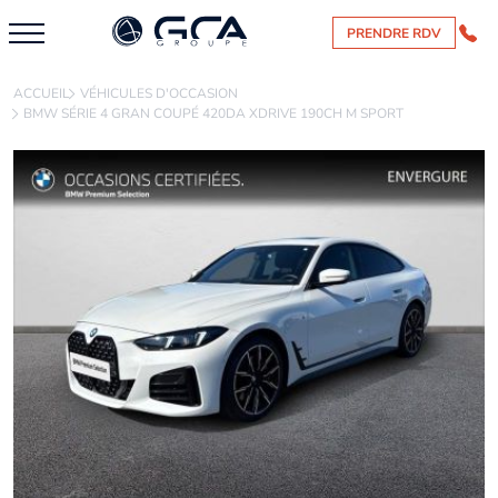
PRENDRE RDV
ACCUEIL
VÉHICULES D'OCCASION
BMW SÉRIE 4 GRAN COUPÉ 420DA XDRIVE 190CH M SPORT