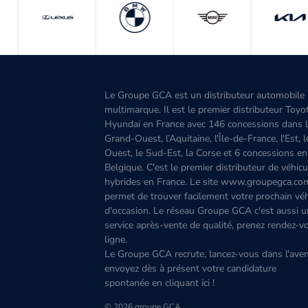
Le Groupe GCA est un distributeur automobile
multimarque. Il est le premier distributeur Toyo
Hyundai en France avec 146 concessions dans 
Grand-Ouest, l’Aquitaine, l'Île-de-France, l'Est, 
Ouest, le Sud-Est, la Corse et 6 concessions en
Belgique. C'est le premier distributeur de véhicu
hybrides en France. Le site www.groupegca.co
permet de trouver facilement votre prochain véh
d'occasion. Le réseau Groupe GCA c'est aussi u
service après-vente de qualité, prenez rendez-v
ligne.
Le Groupe GCA recrute, lancez-vous dans l'aven
envoyez dès à présent votre candidature
spontanée
en cliquant ici
!
© 2026 groupe GCA