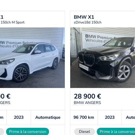
X1
BMW
X1
 150ch M Sport
sDrive18d 150ch
00
€
28 900
€
GERS
BMW ANGERS
km
2023
Automatique
96 700
km
2023
Aut
Prime à la conversion
Diesel
Prime à la conversi