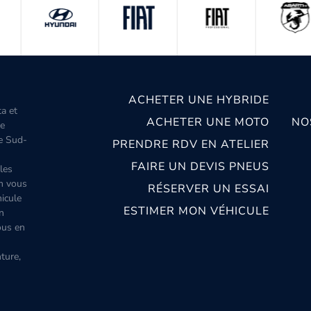
ACHETER UNE HYBRIDE
ta et
ACHETER UNE MOTO
NO
le
le Sud-
PRENDRE RDV EN ATELIER
FAIRE UN DEVIS PNEUS
les
m vous
RÉSERVER UN ESSAI
icule
ESTIMER MON VÉHICULE
n
ous en
ture,