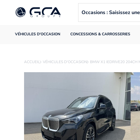
Occasions : Saisissez u
VÉHICULES D'OCCASION
CONCESSIONS & CARROSSERIES
ACCUEIL
VÉHICULES D'OCCASION
BMW X1 IEDRIVE20 204CH 