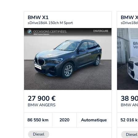
BMW
X1
BMW
sDrive18dA 150ch M Sport
sDrive18d
27 900
€
38 9
BMW ANGERS
BMW AN
86 550
km
2020
Automatique
52 016
Diesel
Diesel