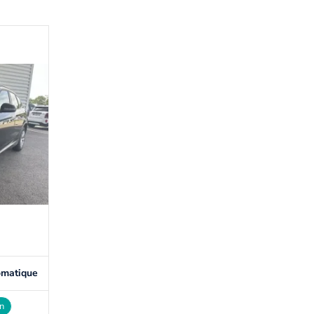
omatique
on