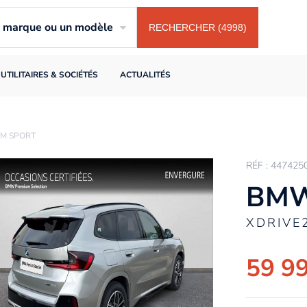
ne marque ou un modèle
RECHERCHER (4998)
UTILITAIRES & SOCIÉTÉS
ACTUALITÉS
 M SPORT
RÉF : 447425
BMW
XDRIVE
59 9