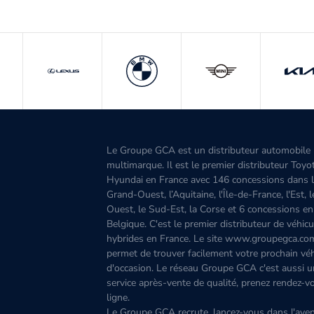
Le Groupe GCA est un distributeur automobile
multimarque. Il est le premier distributeur Toyo
Hyundai en France avec 146 concessions dans 
Grand-Ouest, l’Aquitaine, l'Île-de-France, l'Est, 
Ouest, le Sud-Est, la Corse et 6 concessions en
Belgique. C'est le premier distributeur de véhicu
hybrides en France. Le site www.groupegca.co
permet de trouver facilement votre prochain véh
d'occasion. Le réseau Groupe GCA c'est aussi u
service après-vente de qualité, prenez rendez-v
ligne.
Le Groupe GCA recrute, lancez-vous dans l'aven