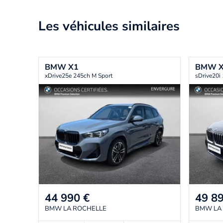
Les véhicules similaires
BMW
X1
BMW
xDrive25e 245ch M Sport
sDrive20i
44 990
€
49 8
BMW LA ROCHELLE
BMW LA