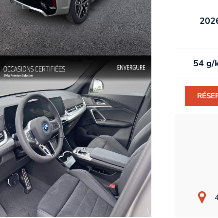
202
54 g/
RÉSE
4