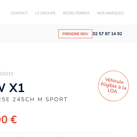
CONTACT
LE GROUPE
RECRUTEMENT
NOS MARQUES
02 57 87 14 92
PRENDRE RDV
015215
Véhicule
éligible à la
 X1
LO
A
25E 245CH M SPORT
90 €