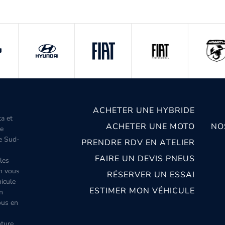
ACHETER UNE HYBRIDE
ta et
ACHETER UNE MOTO
NO
le
le Sud-
PRENDRE RDV EN ATELIER
FAIRE UN DEVIS PNEUS
les
m vous
RÉSERVER UN ESSAI
icule
ESTIMER MON VÉHICULE
n
ous en
ture,