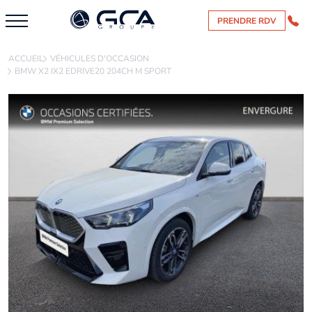
PRENDRE RDV
ACCUEIL
VÉHICULES D'OCCASION
BMW X2 IX2 EDRIVE20 204CH M SPORT