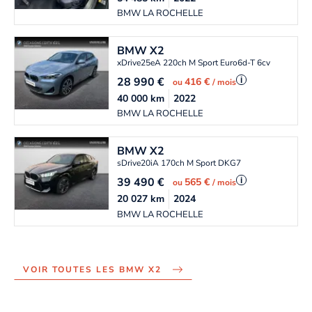
BMW LA ROCHELLE
BMW
X2
xDrive25eA 220ch M Sport Euro6d-T 6cv
28 990
€
i
416 €
ou
/ mois
40 000
km
2022
BMW LA ROCHELLE
BMW
X2
sDrive20iA 170ch M Sport DKG7
39 490
€
i
565 €
ou
/ mois
20 027
km
2024
BMW LA ROCHELLE
VOIR TOUTES LES BMW X2