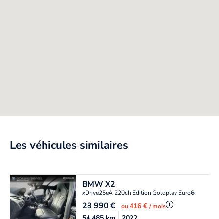
Les véhicules similaires
BMW
X2
xDrive25eA 220ch Edition Goldplay Euro6d-T 6cv
28 990
€
i
416 €
ou
/ mois
54 485
km
2022