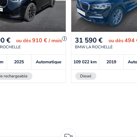
90
€
31 590
€
i
910 €
494
ou
dès
/ mois
ou
dès
 ROCHELLE
BMW LA ROCHELLE
km
2025
Automatique
109 022
km
2019
Aut
e rechargeable
Diesel