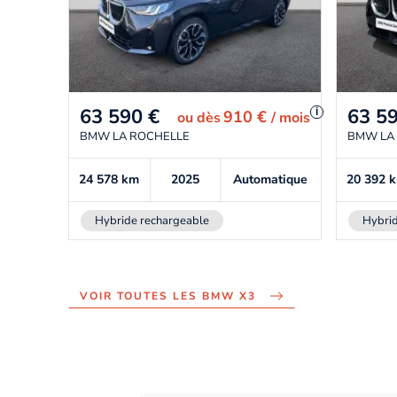
63 590
€
63 5
i
910 €
ou
dès
/ mois
BMW LA ROCHELLE
BMW LA
24 578
km
2025
Automatique
20 392
Hybride rechargeable
Hybrid
VOIR TOUTES LES BMW X3