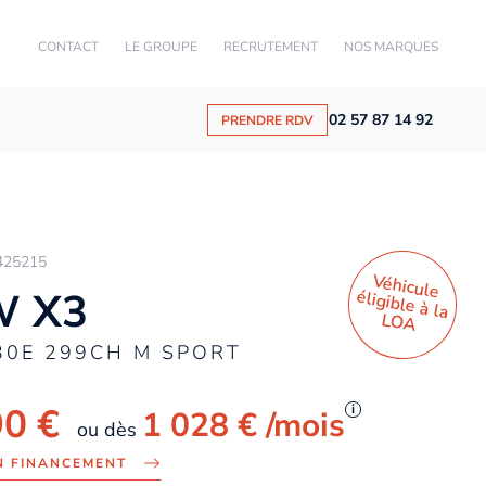
CONTACT
LE GROUPE
RECRUTEMENT
NOS MARQUES
02 57 87 14 92
PRENDRE RDV
425215
Véhicule
éligible à la
 X3
LO
A
30E 299CH M SPORT
90 €
i
1 028 €
/mois
ou dès
N FINANCEMENT