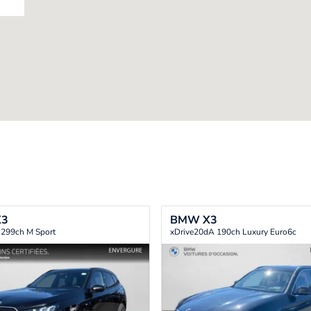
X3
BMW
X3
 299ch M Sport
xDrive20dA 190ch Luxury Euro6c