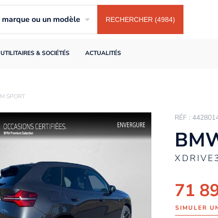
ne marque ou un modèle
RECHERCHER (4984)
UTILITAIRES & SOCIÉTÉS
ACTUALITÉS
 M SPORT
RÉF : 442801
BMW
XDRIVE
71 8
SIMULER U