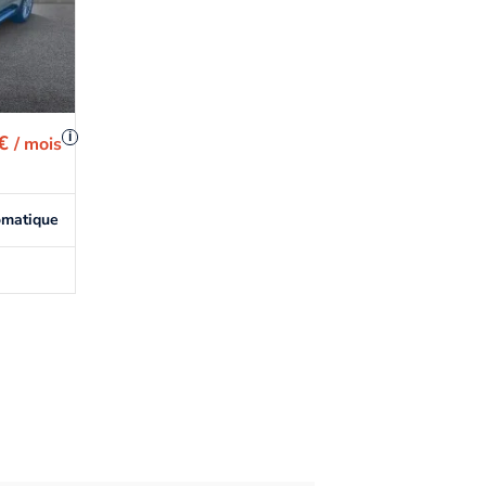
i
 €
/ mois
omatique