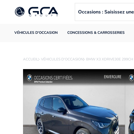
Occasions : Saisissez u
VÉHICULES D'OCCASION
CONCESSIONS & CARROSSERIES
ACCUEIL
VÉHICULES D'OCCASION
BMW X3 XDRIVE30E 299CH