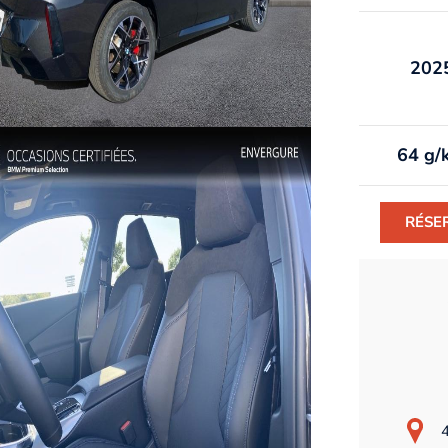
202
64 g/
RÉSE
4