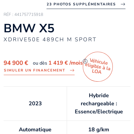
23 PHOTOS SUPPLÉMENTAIRES
RÉF : 441757715918
BMW X5
XDRIVE50E 489CH M SPORT
Véhicule
éligible à la
i
94 900 €
1 419 €
/mois
ou dès
LO
A
SIMULER UN FINANCEMENT
Hybride
2023
rechargeable :
Essence/Electrique
Automatique
18 g/km