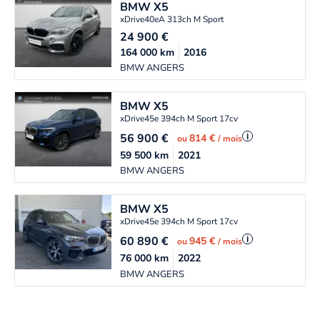
BMW
X5
xDrive40eA 313ch M Sport
24 900
€
164 000
km
2016
BMW ANGERS
BMW
X5
xDrive45e 394ch M Sport 17cv
56 900
€
i
814 €
ou
/ mois
59 500
km
2021
BMW ANGERS
BMW
X5
xDrive45e 394ch M Sport 17cv
60 890
€
i
945 €
ou
/ mois
76 000
km
2022
BMW ANGERS