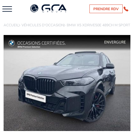
PRENDRE RDV
ACCUEIL
VÉHICULES D'OCCASION
BMW X5 XDRIVE50E 489CH M SPORT