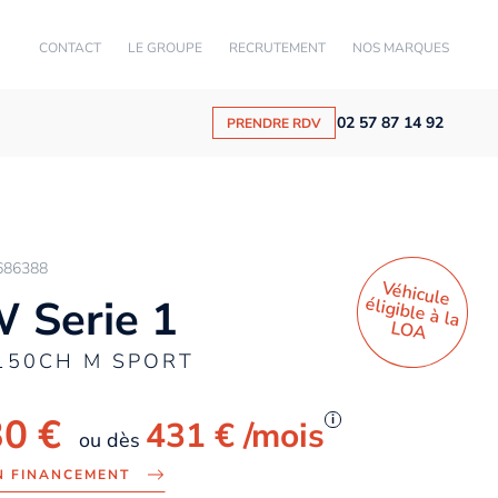
CONTACT
LE GROUPE
RECRUTEMENT
NOS MARQUES
02 57 87 14 92
PRENDRE RDV
686388
Véhicule
éligible à la
 Serie 1
LO
A
150CH M SPORT
30 €
i
431 €
/mois
ou dès
N FINANCEMENT