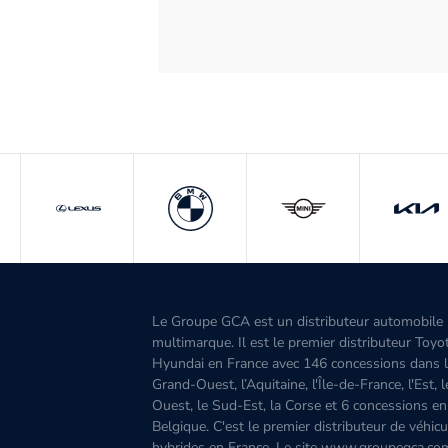
Le Groupe GCA est un distributeur automobile
multimarque. Il est le premier distributeur Toyo
Hyundai en France avec 146 concessions dans 
Grand-Ouest, l’Aquitaine, l'Île-de-France, l'Est, 
Ouest, le Sud-Est, la Corse et 6 concessions en
Belgique. C'est le premier distributeur de véhicu
hybrides en France. Le site www.groupegca.co