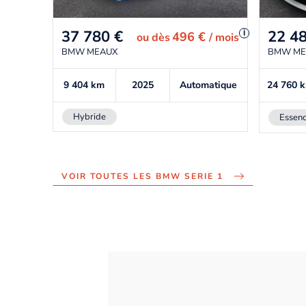
37 780
€
22 4
i
496 €
ou
dès
/ mois
BMW MEAUX
BMW ME
9 404
km
2025
Automatique
24 760
Hybride
Essen
VOIR TOUTES LES BMW SERIE 1