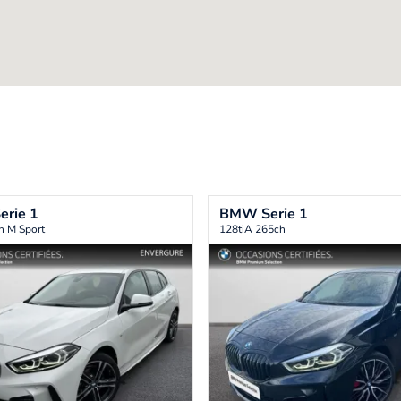
erie 1
BMW
Serie 1
h M Sport
128tiA 265ch