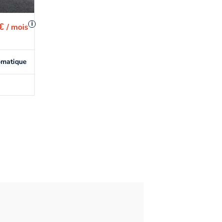
i
 €
/ mois
omatique