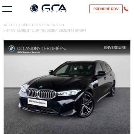
PRENDRE RDV
ACCUEIL
VÉHICULES D'OCCASION
BMW SÉRIE 3 TOURING 330EA 292CH M SPORT