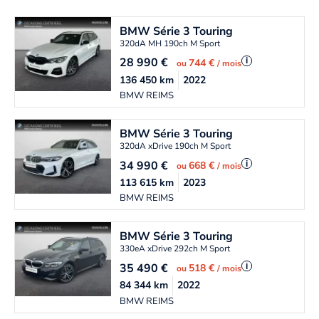
BMW
Série 3 Touring
320dA MH 190ch M Sport
28 990
€
i
744 €
ou
/ mois
136 450
km
2022
BMW REIMS
BMW
Série 3 Touring
320dA xDrive 190ch M Sport
34 990
€
i
668 €
ou
/ mois
113 615
km
2023
BMW REIMS
BMW
Série 3 Touring
330eA xDrive 292ch M Sport
35 490
€
i
518 €
ou
/ mois
84 344
km
2022
BMW REIMS