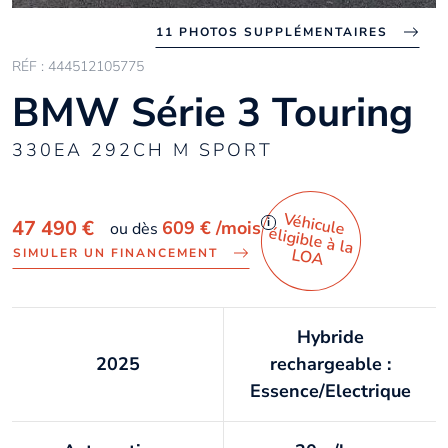
11 PHOTOS SUPPLÉMENTAIRES
RÉF : 444512105775
BMW Série 3 Touring
330EA 292CH M SPORT
Véhicule
éligible à la
i
47 490 €
609 €
/mois
ou dès
LO
A
SIMULER UN FINANCEMENT
Hybride
2025
rechargeable :
Essence/Electrique