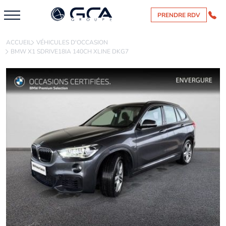
PRENDRE RDV
ACCUEIL
VÉHICULES D'OCCASION
BMW X1 SDRIVE18IA 140CH XLINE DKG7