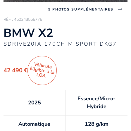
9 PHOTOS SUPPLÉMENTAIRES
RÉF : 450343555775
BMW X2
SDRIVE20IA 170CH M SPORT DKG7
Véhicule
éligible à la
42 490 €
LO
A
Essence/Micro-
2025
Hybride
Automatique
128 g/km