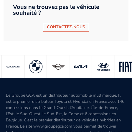
Vous ne trouvez pas le véhicule
souhaité ?
CONTACTEZ-NOUS
Le Groupe GCA est un distributeur automobile multimarque. Il
est le premier distributeur Toyota et Hyundai en France avec 146
concessions dans le Grand-Ouest, l’Aquitaine, l'Île-de-France,
l'Est, le Sud-Ouest, le Sud-Est, la Corse et 6 concessions en
Belgique. C'est le premier distributeur de véhicules hybrides en
France. Le site www.groupegca.com vous permet de trouver