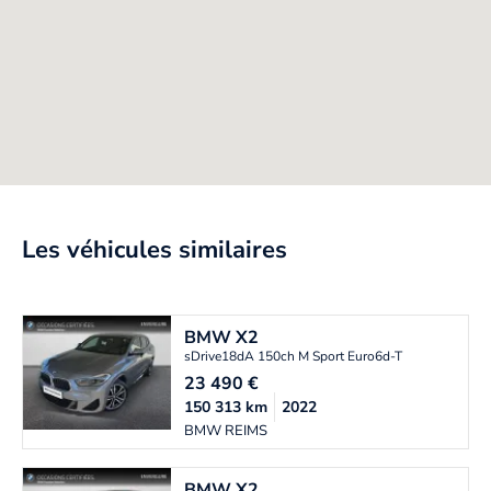
Les véhicules similaires
BMW
X2
sDrive18dA 150ch M Sport Euro6d-T
23 490
€
150 313
km
2022
BMW REIMS
BMW
X2