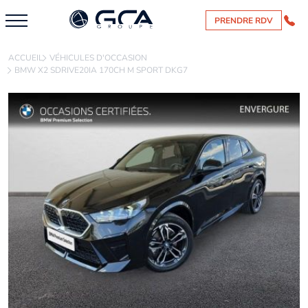
PRENDRE RDV
ACCUEIL
VÉHICULES D'OCCASION
BMW X2 SDRIVE20IA 170CH M SPORT DKG7