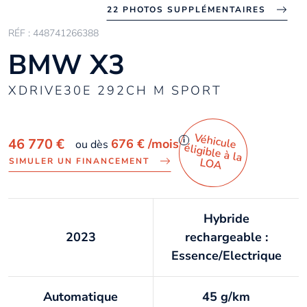
22 PHOTOS SUPPLÉMENTAIRES
RÉF : 448741266388
BMW X3
XDRIVE30E 292CH M SPORT
Véhicule
éligible à la
i
46 770 €
676 €
/mois
ou dès
LO
A
SIMULER UN FINANCEMENT
Hybride
2023
rechargeable :
Essence/Electrique
Automatique
45 g/km