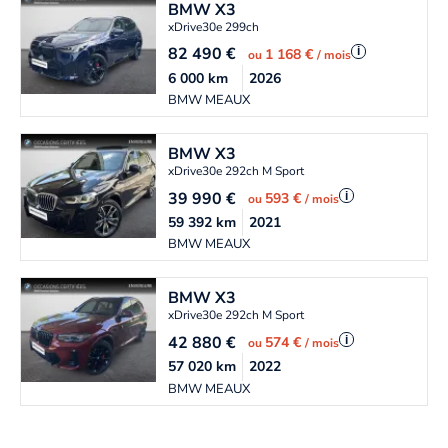
BMW
X3
xDrive30e 299ch
82 490
€
i
1 168 €
ou
/ mois
6 000
km
2026
BMW MEAUX
BMW
X3
xDrive30e 292ch M Sport
39 990
€
i
593 €
ou
/ mois
59 392
km
2021
BMW MEAUX
BMW
X3
xDrive30e 292ch M Sport
42 880
€
i
574 €
ou
/ mois
57 020
km
2022
BMW MEAUX