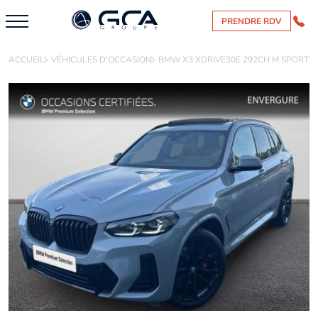
PRENDRE RDV
ACCUEIL
VÉHICULES D'OCCASION
BMW X3 XDRIVE30E 292CH M SPORT