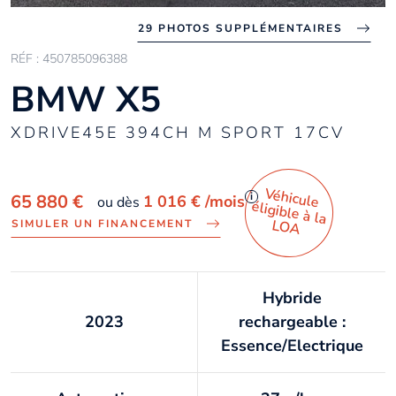
29 PHOTOS SUPPLÉMENTAIRES
RÉF : 450785096388
BMW X5
XDRIVE45E 394CH M SPORT 17CV
Véhicule
éligible à la
i
65 880 €
1 016 €
/mois
ou dès
LO
A
SIMULER UN FINANCEMENT
Hybride
2023
rechargeable :
Essence/Electrique