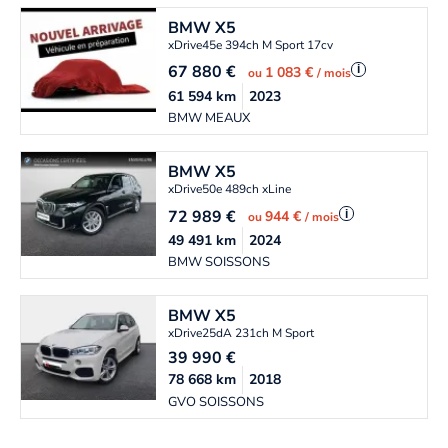
BMW
X5
xDrive45e 394ch M Sport 17cv
67 880
€
i
1 083 €
ou
/ mois
61 594
km
2023
BMW MEAUX
BMW
X5
xDrive50e 489ch xLine
72 989
€
i
944 €
ou
/ mois
49 491
km
2024
BMW SOISSONS
BMW
X5
xDrive25dA 231ch M Sport
39 990
€
78 668
km
2018
GVO SOISSONS