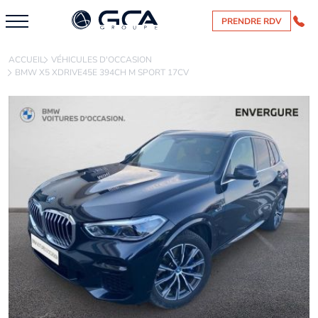
PRENDRE RDV
ACCUEIL
VÉHICULES D'OCCASION
BMW X5 XDRIVE45E 394CH M SPORT 17CV