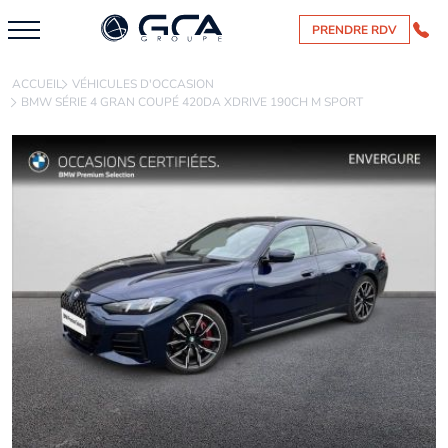
PRENDRE RDV
ACCUEIL
VÉHICULES D'OCCASION
BMW SÉRIE 4 GRAN COUPÉ 420DA XDRIVE 190CH M SPORT