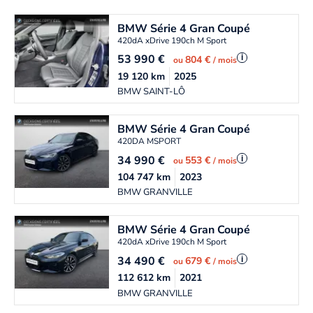
BMW
Série 4 Gran Coupé
420dA xDrive 190ch M Sport
53 990
€
i
804 €
ou
/ mois
19 120
km
2025
BMW SAINT-LÔ
BMW
Série 4 Gran Coupé
420DA MSPORT
34 990
€
i
553 €
ou
/ mois
104 747
km
2023
BMW GRANVILLE
BMW
Série 4 Gran Coupé
420dA xDrive 190ch M Sport
34 490
€
i
679 €
ou
/ mois
112 612
km
2021
BMW GRANVILLE