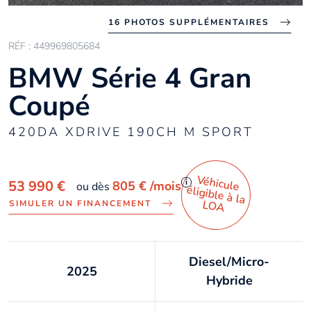
16 PHOTOS SUPPLÉMENTAIRES
RÉF : 449969805684
BMW Série 4 Gran
Coupé
420DA XDRIVE 190CH M SPORT
Véhicule
éligible à la
i
53 990 €
805 €
/mois
ou dès
LO
A
SIMULER UN FINANCEMENT
Diesel/Micro-
2025
Hybride