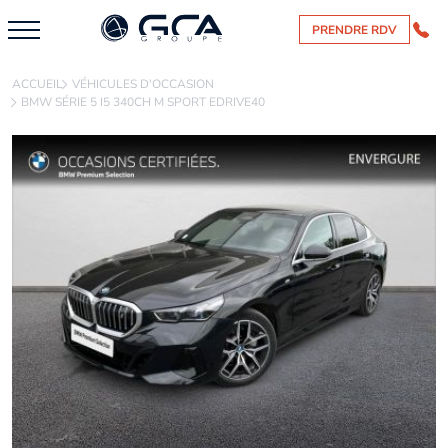
PRENDRE RDV
ACCUEIL
VÉHICULES D'OCCASION
BMW SÉRIE 5 I5 340CH M SPORT EDRIVE40