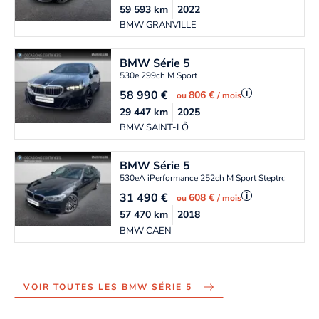
59 593
km
2022
BMW GRANVILLE
BMW
Série 5
530e 299ch M Sport
58 990
€
i
806 €
ou
/ mois
29 447
km
2025
BMW SAINT-LÔ
BMW
Série 5
530eA iPerformance 252ch M Sport Steptronic
31 490
€
i
608 €
ou
/ mois
57 470
km
2018
BMW CAEN
VOIR TOUTES LES BMW SÉRIE 5