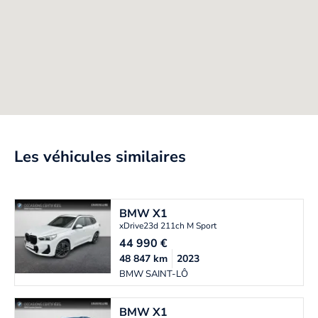
Les véhicules similaires
BMW
X1
xDrive23d 211ch M Sport
44 990
€
48 847
km
2023
BMW SAINT-LÔ
BMW
X1