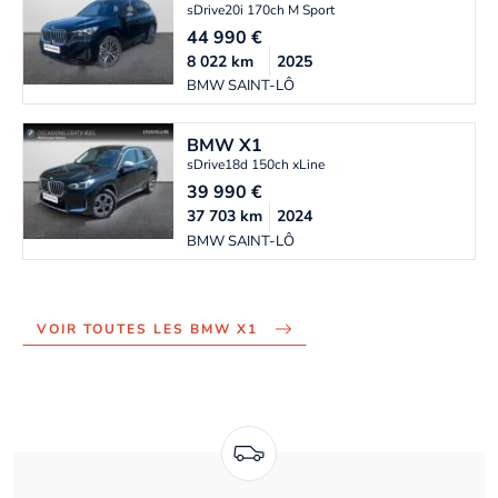
sDrive20i 170ch M Sport
44 990
€
8 022
km
2025
BMW SAINT-LÔ
BMW
X1
sDrive18d 150ch xLine
39 990
€
37 703
km
2024
BMW SAINT-LÔ
VOIR TOUTES LES BMW X1