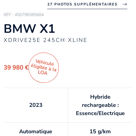
27 PHOTOS SUPPLÉMENTAIRES
RÉF : 450798385684
BMW X1
XDRIVE25E 245CH XLINE
Véhicule
éligible à la
39 980 €
LO
A
Hybride
2023
rechargeable :
Essence/Electrique
Automatique
15 g/km