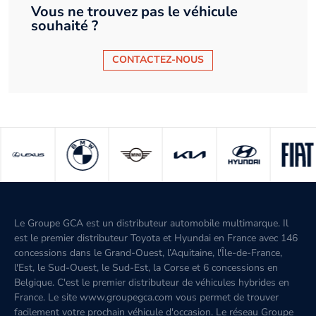
Vous ne trouvez pas le véhicule
souhaité ?
CONTACTEZ-NOUS
Le Groupe GCA est un distributeur automobile multimarque. Il
est le premier distributeur Toyota et Hyundai en France avec 146
concessions dans le Grand-Ouest, l’Aquitaine, l'Île-de-France,
l'Est, le Sud-Ouest, le Sud-Est, la Corse et 6 concessions en
Belgique. C'est le premier distributeur de véhicules hybrides en
France. Le site www.groupegca.com vous permet de trouver
facilement votre prochain véhicule d'occasion. Le réseau Groupe