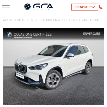
PRENDRE RDV
ACCUEIL
VÉHICULES D'OCCASION
BMW X1 XDRIVE25E 245CH XLINE