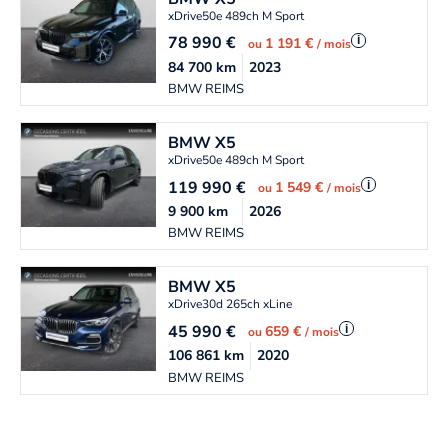
xDrive50e 489ch M Sport
78 990
€
i
1 191 €
ou
/ mois
84 700
km
2023
BMW REIMS
BMW
X5
xDrive50e 489ch M Sport
119 990
€
i
1 549 €
ou
/ mois
9 900
km
2026
BMW REIMS
BMW
X5
xDrive30d 265ch xLine
45 990
€
i
659 €
ou
/ mois
106 861
km
2020
BMW REIMS