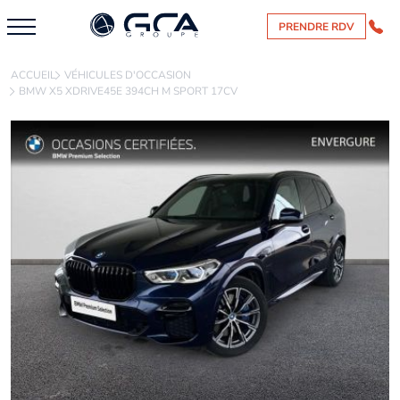
PRENDRE RDV
ACCUEIL
VÉHICULES D'OCCASION
BMW X5 XDRIVE45E 394CH M SPORT 17CV