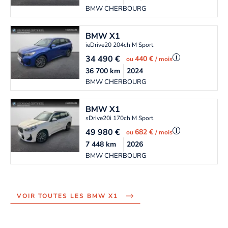
BMW CHERBOURG
BMW
X1
ieDrive20 204ch M Sport
34 490
€
i
440 €
ou
/ mois
36 700
km
2024
BMW CHERBOURG
BMW
X1
sDrive20i 170ch M Sport
49 980
€
i
682 €
ou
/ mois
7 448
km
2026
BMW CHERBOURG
VOIR TOUTES LES BMW X1