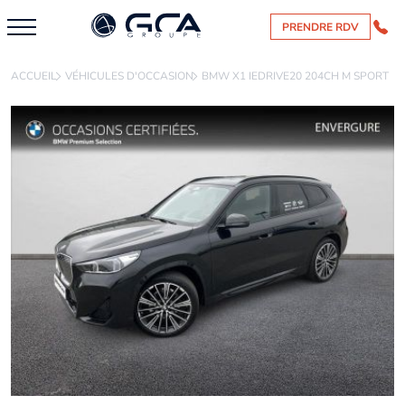
PRENDRE RDV
ACCUEIL
VÉHICULES D'OCCASION
BMW X1 IEDRIVE20 204CH M SPORT