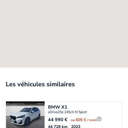
Les véhicules similaires
BMW
X1
xDrive25e 245ch M Sport
44 990
€
i
605 €
ou
/ mois
44 728
km
2023