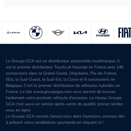
Le Groupe GCA est un distributeur automobile multimarque. Il
est le premier distributeur Toyota et Hyundai en France avec 146
concessions dans le Grand-Ouest, l’Aquitaine, l'Île-de-France,
l'Est, le Sud-Ouest, le Sud-Est, la Corse et 6 concessions en
Belgique. C'est le premier distributeur de véhicules hybrides en
France. Le site www.groupegca.com vous permet de trouver
facilement votre prochain véhicule d'occasion. Le réseau Groupe
GCA c'est aussi un service après-vente de qualité, prenez rendez-
vous en ligne.
Le Groupe GCA recrute, lancez-vous dans l'aventure, envoyez dès
à présent votre candidature spontanée
en cliquant ici
!