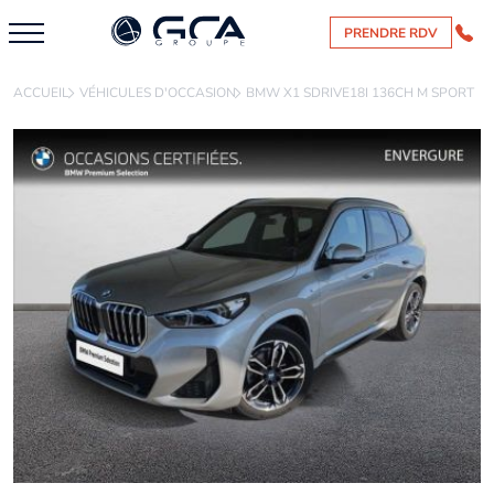
PRENDRE RDV
ACCUEIL
VÉHICULES D'OCCASION
BMW X1 SDRIVE18I 136CH M SPORT