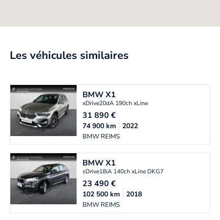
Les véhicules similaires
BMW
X1
xDrive20dA 190ch xLine
31 890
€
74 900
km
2022
BMW REIMS
BMW
X1
sDrive18iA 140ch xLine DKG7
23 490
€
102 500
km
2018
BMW REIMS