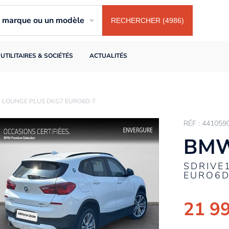
ne marque ou un modèle
RECHERCHER (4986)
UTILITAIRES & SOCIÉTÉS
ACTUALITÉS
H LOUNGE PLUS DKG7 EURO6D-T
RÉF : 441059
BMW
SDRIVE
EURO6D
21 9