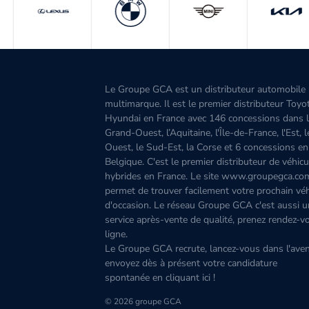
Le Groupe GCA est un distributeur automobile
multimarque. Il est le premier distributeur Toyo
Hyundai en France avec 146 concessions dans 
Grand-Ouest, l’Aquitaine, l'Île-de-France, l'Est, 
Ouest, le Sud-Est, la Corse et 6 concessions en
Belgique. C'est le premier distributeur de véhicu
hybrides en France. Le site www.groupegca.co
permet de trouver facilement votre prochain véh
d'occasion. Le réseau Groupe GCA c'est aussi u
service après-vente de qualité, prenez rendez-v
ligne.
Le Groupe GCA recrute, lancez-vous dans l'aven
envoyez dès à présent votre candidature
spontanée
en cliquant ici
!
© 2026 groupe GCA