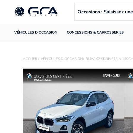
Occasions : Saisissez u
VÉHICULES D'OCCASION
CONCESSIONS & CARROSSERIES
ACCUEIL
VÉHICULES D'OCCASION
BMW X2 SDRIVE18IA 140C