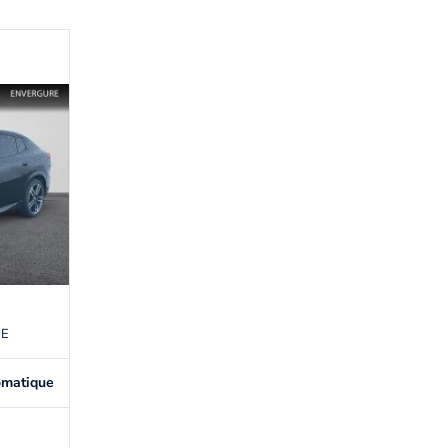
NE
omatique