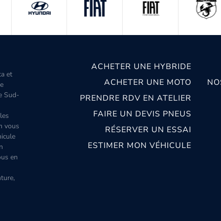
ACHETER UNE HYBRIDE
ta et
ACHETER UNE MOTO
NO
le
le Sud-
PRENDRE RDV EN ATELIER
FAIRE UN DEVIS PNEUS
les
m vous
RÉSERVER UN ESSAI
icule
ESTIMER MON VÉHICULE
n
ous en
ture,