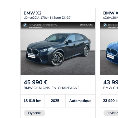
BMW
X2
BMW
sDrive20iA 170ch M Sport DKG7
sDrive20i
45 990
€
43 9
BMW CHÂLONS-EN-CHAMPAGNE
BMW CH
18 619
km
2025
Automatique
23 990
Hybride
Hybri