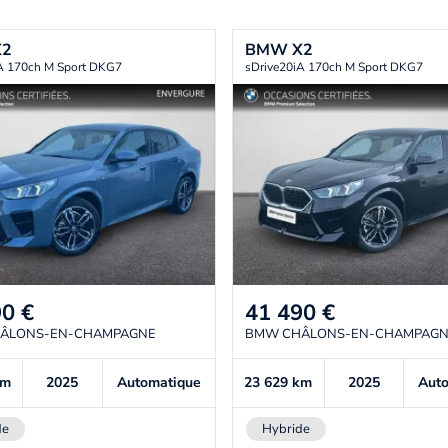
X2
BMW
X2
A 170ch M Sport DKG7
sDrive20iA 170ch M Sport DKG7
90
€
41 490
€
ÂLONS-EN-CHAMPAGNE
BMW CHÂLONS-EN-CHAMPAG
km
2025
Automatique
23 629
km
2025
Aut
de
Hybride