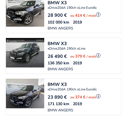
BMW
X3
xDrive20dA 190ch xLine Euro6c
28 900
€
i
414 €
ou
/ mois
102 000
km
2019
BMW ANGERS
BMW
X3
xDrive20dA 190ch xLine
26 490
€
i
379 €
ou
/ mois
136 350
km
2019
BMW ANGERS
BMW
X3
xDrive20dA 190ch xLine Euro6c
23 890
€
i
374 €
ou
/ mois
171 130
km
2019
BMW ANGERS