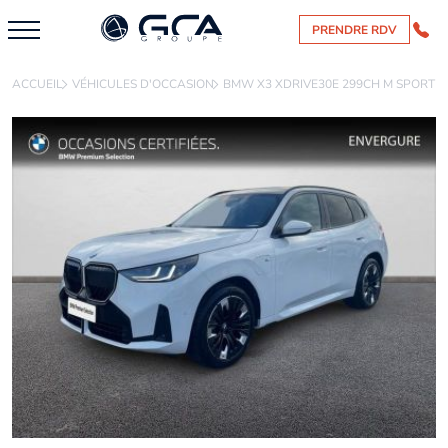
PRENDRE RDV
ACCUEIL
VÉHICULES D'OCCASION
BMW X3 XDRIVE30E 299CH M SPORT