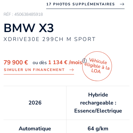
17 PHOTOS SUPPLÉMENTAIRES
RÉF : 450638485918
BMW X3
XDRIVE30E 299CH M SPORT
Véhicule
éligible à la
i
79 900 €
1 134 €
/mois
ou dès
LO
A
SIMULER UN FINANCEMENT
Hybride
2026
rechargeable :
Essence/Electrique
Automatique
64 g/km