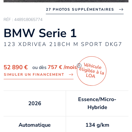
27 PHOTOS SUPPLÉMENTAIRES
RÉF : 448918065774
BMW Serie 1
123 XDRIVEA 218CH M SPORT DKG7
Véhicule
éligible à la
i
52 890 €
757 €
/mois
ou dès
LO
A
SIMULER UN FINANCEMENT
Essence/Micro-
2026
Hybride
Automatique
134 g/km