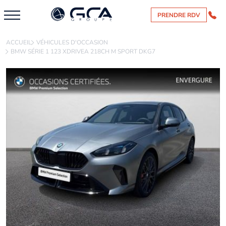
PRENDRE RDV
ACCUEIL
VÉHICULES D'OCCASION
BMW SÉRIE 1 123 XDRIVEA 218CH M SPORT DKG7