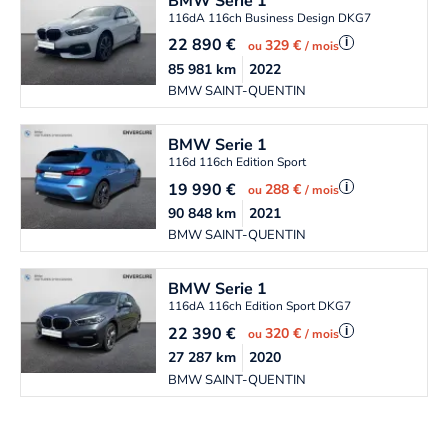
BMW
Serie 1
116dA 116ch Business Design DKG7
22 890
€
i
329 €
ou
/ mois
85 981
km
2022
BMW SAINT-QUENTIN
BMW
Serie 1
116d 116ch Edition Sport
19 990
€
i
288 €
ou
/ mois
90 848
km
2021
BMW SAINT-QUENTIN
BMW
Serie 1
116dA 116ch Edition Sport DKG7
22 390
€
i
320 €
ou
/ mois
27 287
km
2020
BMW SAINT-QUENTIN