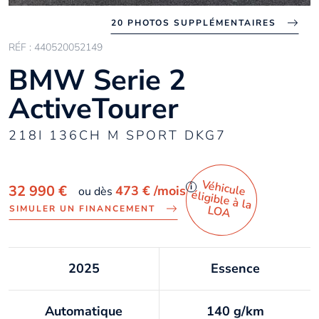
20 PHOTOS SUPPLÉMENTAIRES
RÉF : 440520052149
BMW Serie 2
ActiveTourer
218I 136CH M SPORT DKG7
Véhicule
éligible à la
i
32 990 €
473 €
/mois
ou dès
LO
A
SIMULER UN FINANCEMENT
2025
Essence
Automatique
140 g/km