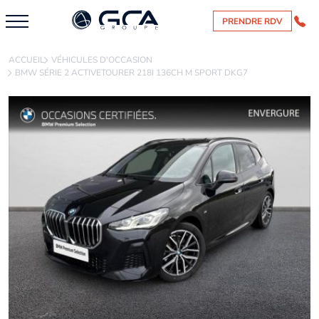
PRENDRE RDV
ACCUEIL
VÉHICULES D'OCCASION
BMW SÉRIE 2 ACTIVETOURER 218I 136CH M SPORT DKG7