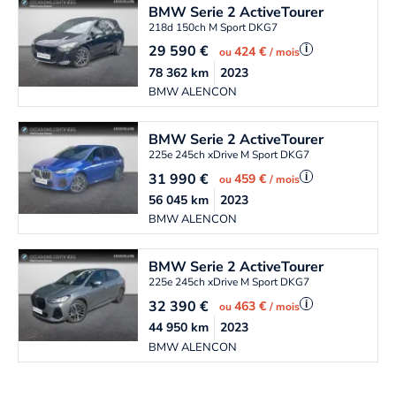
BMW
Serie 2 ActiveTourer
218d 150ch M Sport DKG7
29 590
€
i
424 €
ou
/ mois
78 362
km
2023
BMW ALENCON
BMW
Serie 2 ActiveTourer
225e 245ch xDrive M Sport DKG7
31 990
€
i
459 €
ou
/ mois
56 045
km
2023
BMW ALENCON
BMW
Serie 2 ActiveTourer
225e 245ch xDrive M Sport DKG7
32 390
€
i
463 €
ou
/ mois
44 950
km
2023
BMW ALENCON