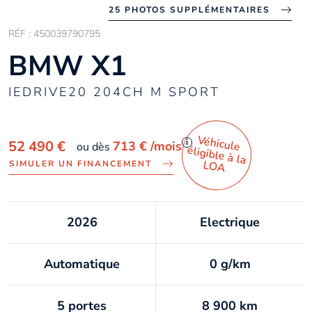
25 PHOTOS SUPPLÉMENTAIRES
RÉF : 450039790795
BMW X1
IEDRIVE20 204CH M SPORT
Véhicule
éligible à la
i
52 490 €
713 €
/mois
ou dès
LO
A
SIMULER UN FINANCEMENT
2026
Electrique
Automatique
0 g/km
5 portes
8 900 km