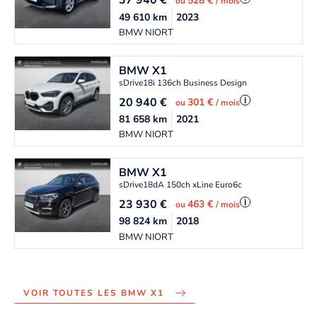
37 940
€
528 €
ou
/ mois
49 610
km
2023
BMW NIORT
BMW
X1
sDrive18i 136ch Business Design
20 940
€
i
301 €
ou
/ mois
81 658
km
2021
BMW NIORT
BMW
X1
sDrive18dA 150ch xLine Euro6c
23 930
€
i
463 €
ou
/ mois
98 824
km
2018
BMW NIORT
VOIR TOUTES LES BMW X1