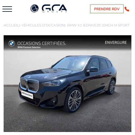
PRENDRE RDV
ACCUEIL
VÉHICULES D'OCCASION
BMW X1 IEDRIVE20 204CH M SPORT