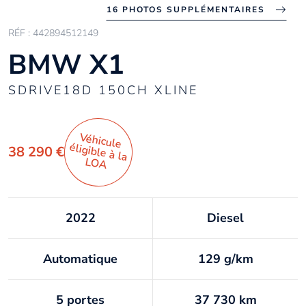
16 PHOTOS SUPPLÉMENTAIRES
RÉF : 442894512149
BMW X1
SDRIVE18D 150CH XLINE
Véhicule
éligible à la
38 290 €
LO
A
2022
Diesel
Automatique
129 g/km
5 portes
37 730 km