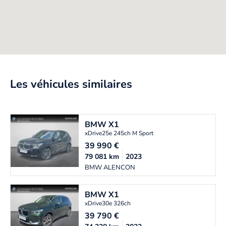
Les véhicules similaires
BMW
X1
xDrive25e 245ch M Sport
39 990
€
79 081
km
2023
BMW ALENCON
BMW
X1
xDrive30e 326ch
39 790
€