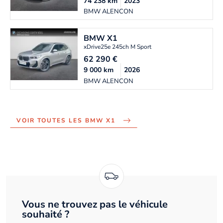
74 238
km
2023
BMW ALENCON
BMW
X1
xDrive25e 245ch M Sport
62 290
€
9 000
km
2026
BMW ALENCON
VOIR TOUTES LES BMW X1
Vous ne trouvez pas le véhicule
souhaité ?