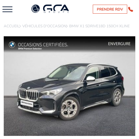
PRENDRE RDV
ACCUEIL
VÉHICULES D'OCCASION
BMW X1 SDRIVE18D 150CH XLINE