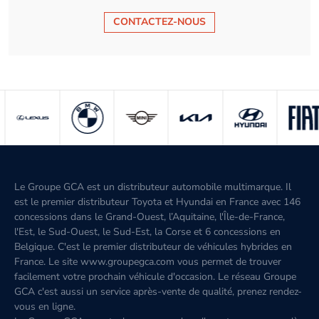
CONTACTEZ-NOUS
Le Groupe GCA est un distributeur automobile multimarque. Il
est le premier distributeur Toyota et Hyundai en France avec 146
concessions dans le Grand-Ouest, l’Aquitaine, l'Île-de-France,
l'Est, le Sud-Ouest, le Sud-Est, la Corse et 6 concessions en
Belgique. C'est le premier distributeur de véhicules hybrides en
France. Le site www.groupegca.com vous permet de trouver
facilement votre prochain véhicule d'occasion. Le réseau Groupe
GCA c'est aussi un service après-vente de qualité, prenez rendez-
vous en ligne.