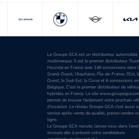
Le Groupe GCA est un distributeur automobile
multimarque. Il est le premier distributeur Toyo
Hyundai en France avec 146 concessions dans 
Grand-Ouest, l’Aquitaine, l'Île-de-France, l'Est, 
Ouest, le Sud-Est, la Corse et 6 concessions en
Belgique. C'est le premier distributeur de véhicu
hybrides en France. Le site www.groupegca.co
permet de trouver facilement votre prochain véh
d'occasion. Le réseau Groupe GCA c'est aussi u
service après-vente de qualité, prenez rendez-v
ligne.
Le Groupe GCA recrute, lancez-vous dans l'aven
envoyez dès à présent votre candidature