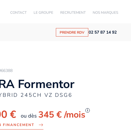
CONTACT
LE GROUPE
RECRUTEMENT
NOS MARQUES
02 57 87 14 92
PRENDRE RDV
966388
RA Formentor
HYBRID 245CH VZ DSG6
00 €
i
345 €
/mois
ou dès
N FINANCEMENT