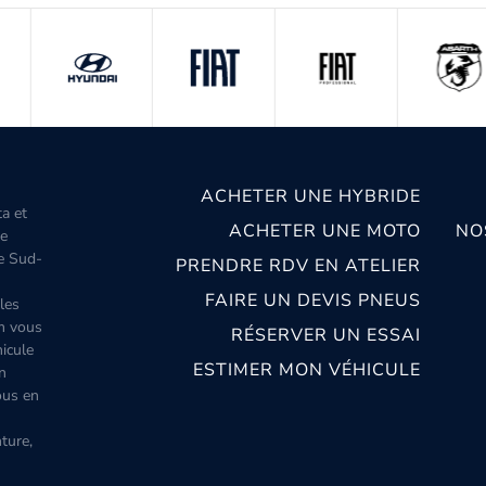
ACHETER UNE HYBRIDE
ta et
ACHETER UNE MOTO
NO
le
le Sud-
PRENDRE RDV EN ATELIER
FAIRE UN DEVIS PNEUS
les
m vous
RÉSERVER UN ESSAI
icule
ESTIMER MON VÉHICULE
n
ous en
ture,