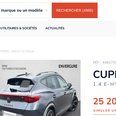
ne marque ou un modèle
RECHERCHER (4986)
UTILITAIRES & SOCIÉTÉS
ACTUALITÉS
YBRID 245CH VZ DSG6
RÉF : 448475
CUP
1.4 E-
25 2
SIMULER U