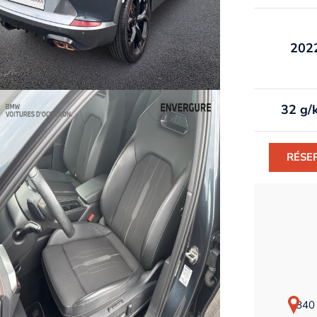
202
32 g/
RÉSE
840 