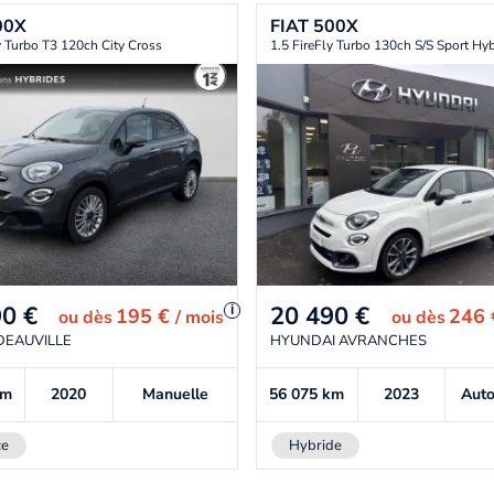
00X
FIAT
500X
y Turbo T3 120ch City Cross
1.5 FireFly Turbo 130ch S/S Sport Hy
90
€
20 490
€
i
195 €
246
ou
dès
/ mois
ou
dès
DEAUVILLE
HYUNDAI AVRANCHES
km
2020
Manuelle
56 075
km
2023
Aut
ce
Hybride