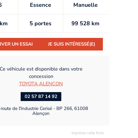
6
Essence
Manuelle
/km
5 portes
99 528 km
RVER UN ESSAI
JE SUIS INTÉRESSÉ(E)
Ce véhicule est disponible dans votre
concession
TOYOTA ALENCON
02 57 87 14 92
route de l'Industrie Cerisé - BP 266, 61008
Alençon
Imprimer cette fiche