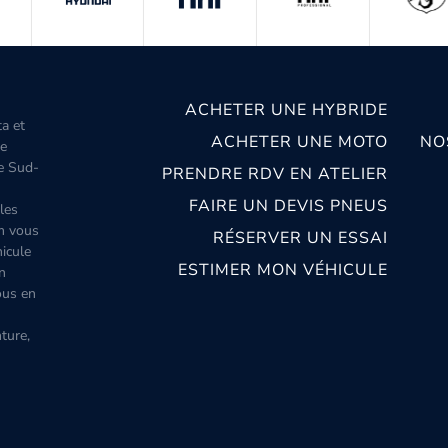
ACHETER UNE HYBRIDE
ta et
ACHETER UNE MOTO
NO
le
le Sud-
PRENDRE RDV EN ATELIER
FAIRE UN DEVIS PNEUS
les
m vous
RÉSERVER UN ESSAI
icule
ESTIMER MON VÉHICULE
n
ous en
ture,