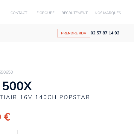
CONTACT
LE GROUPE
RECRUTEMENT
NOS MARQUES
02 57 87 14 92
PRENDRE RDV
590650
 500X
LTIAIR 16V 140CH POPSTAR
 €