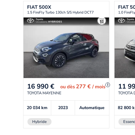
FIAT
500X
FIAT
5
1.5 FireFly Turbo 130ch S/S Hybrid DCT7
1.0 FireFl
16 990
€
11 9
i
277 €
ou
dès
/ mois
TOYOTA MAYENNE
TOYOTA 
20 034
km
2023
Automatique
82 800
Hybride
Essen