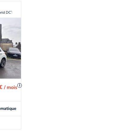
brid DCT7
i
 €
/ mois
omatique