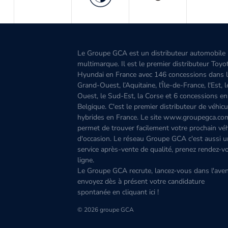
Le Groupe GCA est un distributeur automobile
multimarque. Il est le premier distributeur Toyo
Hyundai en France avec 146 concessions dans 
Grand-Ouest, l’Aquitaine, l'Île-de-France, l'Est, 
Ouest, le Sud-Est, la Corse et 6 concessions en
Belgique. C'est le premier distributeur de véhicu
hybrides en France. Le site www.groupegca.co
permet de trouver facilement votre prochain véh
d'occasion. Le réseau Groupe GCA c'est aussi u
service après-vente de qualité, prenez rendez-v
ligne.
Le Groupe GCA recrute, lancez-vous dans l'aven
envoyez dès à présent votre candidature
spontanée
en cliquant ici
!
© 2026 groupe GCA