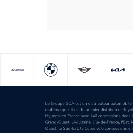
Le Groupe GCA est un distributeur automobile
multimarque. Il est le premier distributeur Toyo
Hyundai en France avec 146 concessions dans 
Grand-Ouest, l’Aquitaine, l'Île-de-France, l'Est, 
Ouest, le Sud-Est, la Corse et 6 concessions en