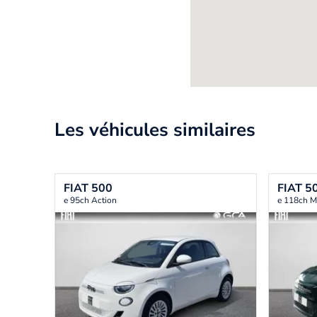
Les véhicules similaires
FIAT
500
FIAT
5
e 95ch Action
e 118ch 