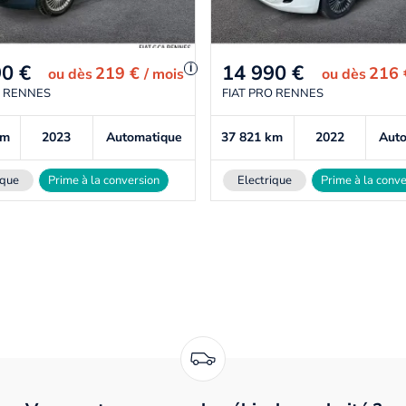
90
€
14 990
€
i
219 €
216
ou
dès
/ mois
ou
dès
O RENNES
FIAT PRO RENNES
km
2023
Automatique
37 821
km
2022
Aut
ique
Prime à la conversion
Electrique
Prime à la conve