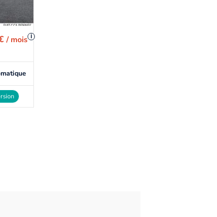
i
 €
/ mois
omatique
rsion