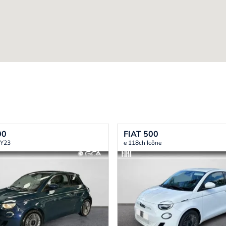
00
FIAT
500
MY23
e 118ch Icône