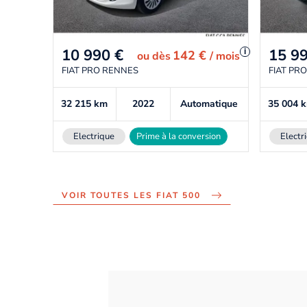
10 990
€
15 9
i
142 €
ou
dès
/ mois
FIAT PRO RENNES
FIAT PR
32 215
km
2022
Automatique
35 004
Electrique
Prime à la conversion
Electr
VOIR TOUTES LES FIAT 500