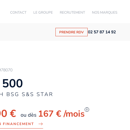
CONTACT
LE GROUPE
RECRUTEMENT
NOS MARQUES
02 57 87 14 92
PRENDRE RDV
978070
 500
CH BSG S&S STAR
90 €
i
167 €
/mois
ou dès
N FINANCEMENT