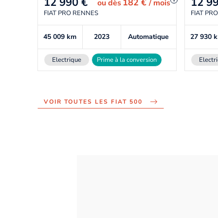
12 990
€
12 9
182 €
ou
dès
/ mois
FIAT PRO RENNES
FIAT PR
45 009
km
2023
Automatique
27 930
Electrique
Prime à la conversion
Electr
VOIR TOUTES LES FIAT 500