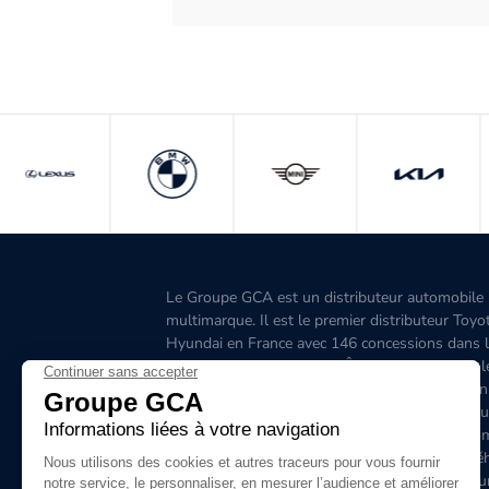
Le Groupe GCA est un distributeur automobile
multimarque. Il est le premier distributeur Toyo
Hyundai en France avec 146 concessions dans 
Grand-Ouest, l’Aquitaine, l'Île-de-France, l'Est, 
Ouest, le Sud-Est, la Corse et 6 concessions en
Belgique. C'est le premier distributeur de véhicu
hybrides en France. Le site www.groupegca.co
permet de trouver facilement votre prochain véh
d'occasion. Le réseau Groupe GCA c'est aussi u