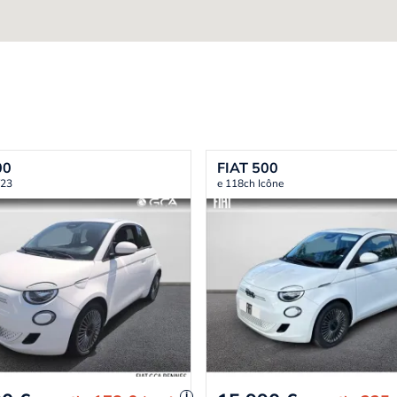
00
FIAT
500
Y23
e 118ch Icône
i