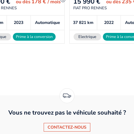
90
€
15 990
€
178 €
235
ou
dès
/ mois
ou
dès
O RENNES
FIAT PRO RENNES
km
2023
Automatique
37 821
km
2022
Aut
ique
Prime à la conversion
Electrique
Prime à la conve
Vous ne trouvez pas le véhicule souhaité ?
CONTACTEZ-NOUS