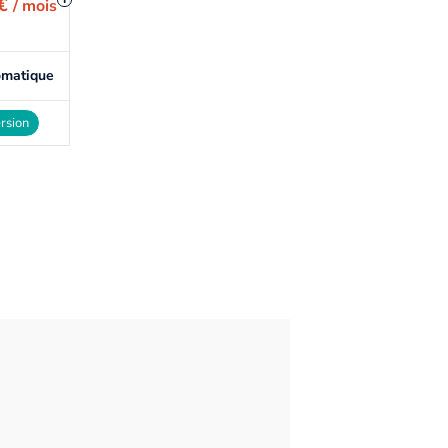
 €
/ mois
omatique
rsion