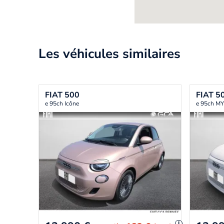
Les véhicules similaires
FIAT
500
FIAT
5
e 95ch Icône
e 95ch M
i