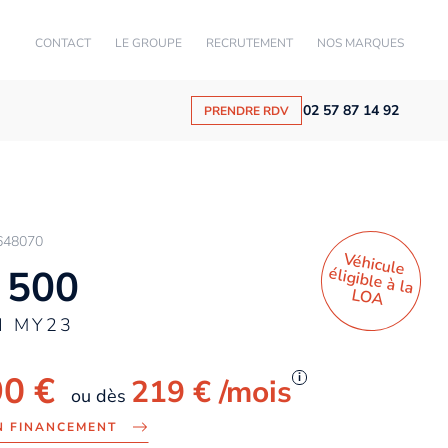
CONTACT
LE GROUPE
RECRUTEMENT
NOS MARQUES
02 57 87 14 92
PRENDRE RDV
648070
Véhicule
éligible à la
 500
LO
A
H MY23
90 €
i
219 €
/mois
ou dès
N FINANCEMENT