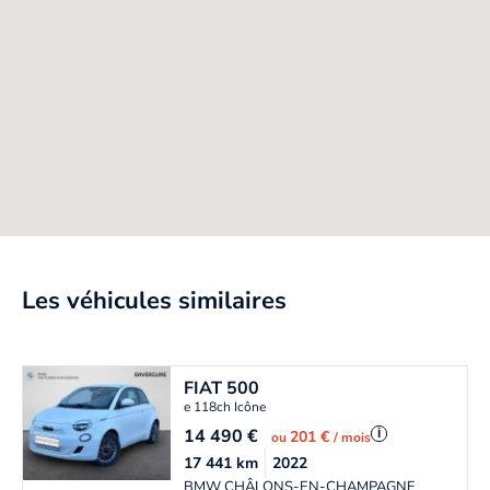
Les véhicules similaires
FIAT
500
e 118ch Icône
14 490
€
i
201 €
ou
/ mois
17 441
km
2022
BMW CHÂLONS-EN-CHAMPAGNE