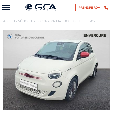
PRENDRE RDV
ACCUEIL
VÉHICULES D'OCCASION
FIAT 500 E 95CH (RED) MY23