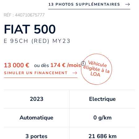
13 PHOTOS SUPPLÉMENTAIRES
RÉF : 440710675777
FIAT 500
E 95CH (RED) MY23
Véhicule
éligible à la
i
13 000 €
174 €
/mois
ou dès
LO
A
SIMULER UN FINANCEMENT
2023
Electrique
Automatique
0 g/km
3 portes
21 686 km