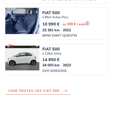
FIAT
500
e 95ch Action Plus
10 990
€
i
159 €
ou
/ mois
33 391
km
2022
BMW SAINT-QUENTIN
FIAT
500
e 118ch Icône
14 850
€
34 003
km
2023
GVO SOISSONS
VOIR TOUTES LES FIAT 500