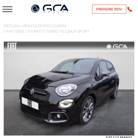
PRENDRE RDV
ACCUEIL
VÉHICULES D'OCCASION
FIAT 500X 1.0 FIREFLY TURBO T3 120CH SPORT