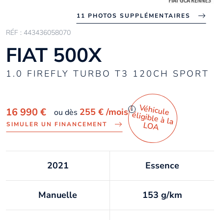
11 PHOTOS SUPPLÉMENTAIRES
RÉF : 443436058070
FIAT 500X
1.0 FIREFLY TURBO T3 120CH SPORT
Véhicule
éligible à la
i
16 990 €
255 €
/mois
ou dès
LO
A
SIMULER UN FINANCEMENT
2021
Essence
Manuelle
153 g/km