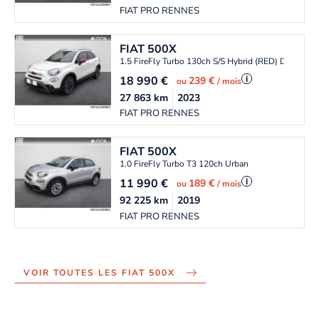
FIAT PRO RENNES
FIAT
500X
1.5 FireFly Turbo 130ch S/S Hybrid (RED) DCT7
18 990
€
i
239 €
ou
/ mois
27 863
km
2023
FIAT PRO RENNES
FIAT
500X
1.0 FireFly Turbo T3 120ch Urban
11 990
€
i
189 €
ou
/ mois
92 225
km
2019
FIAT PRO RENNES
VOIR TOUTES LES FIAT 500X