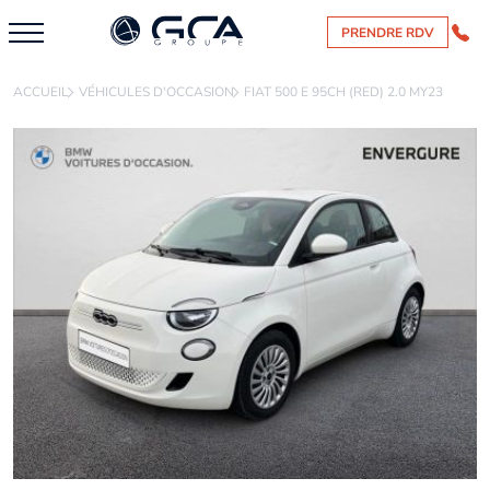
PRENDRE RDV
ACCUEIL
VÉHICULES D'OCCASION
FIAT 500 E 95CH (RED) 2.0 MY23