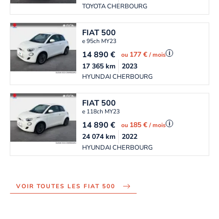
TOYOTA CHERBOURG
FIAT
500
e 95ch MY23
14 890
€
i
177 €
ou
/ mois
17 365
km
2023
HYUNDAI CHERBOURG
FIAT
500
e 118ch MY23
14 890
€
i
185 €
ou
/ mois
24 074
km
2022
HYUNDAI CHERBOURG
VOIR TOUTES LES FIAT 500