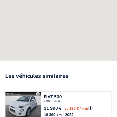
Les véhicules similaires
FIAT
500
e 95ch Action
11 990
€
i
195 €
ou
/ mois
18 390
km
2022