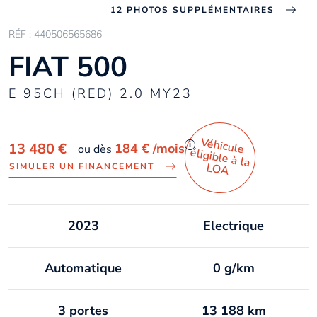
12 PHOTOS SUPPLÉMENTAIRES
RÉF : 440506565686
FIAT 500
E 95CH (RED) 2.0 MY23
Véhicule
éligible à la
i
13 480 €
184 €
/mois
ou dès
LO
A
SIMULER UN FINANCEMENT
2023
Electrique
Automatique
0 g/km
3 portes
13 188 km