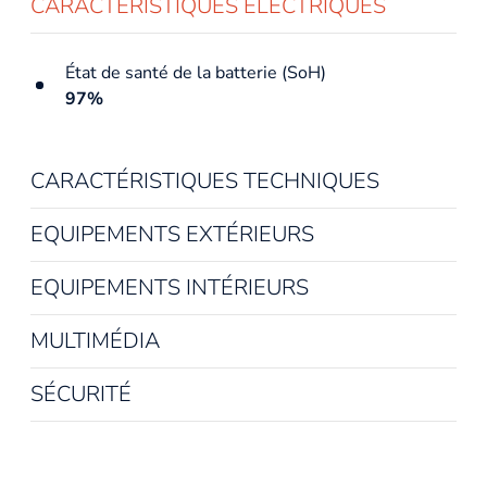
CARACTÉRISTIQUES ÉLECTRIQUES
État de santé de la batterie (SoH)
97%
CARACTÉRISTIQUES TECHNIQUES
Année du véhicule
EQUIPEMENTS EXTÉRIEURS
2022
EQUIPEMENTS INTÉRIEURS
Date de mise en circulation
12/04/2022
MULTIMÉDIA
Couleur(s)
SÉCURITÉ
Onyx black
Carrosserie
Berline