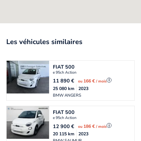
Les véhicules similaires
FIAT
500
e 95ch Action
11 890
€
i
166 €
ou
/ mois
25 080
km
2023
BMW ANGERS
FIAT
500
e 95ch Action
12 900
€
i
186 €
ou
/ mois
20 115
km
2023
BMW SAUMUR