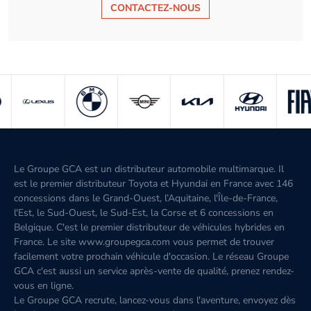
CONTACTEZ-NOUS
Le Groupe GCA est un distributeur automobile multimarque. Il
est le premier distributeur Toyota et Hyundai en France avec 146
concessions dans le Grand-Ouest, l’Aquitaine, l'Île-de-France,
l'Est, le Sud-Ouest, le Sud-Est, la Corse et 6 concessions en
Belgique. C'est le premier distributeur de véhicules hybrides en
France. Le site www.groupegca.com vous permet de trouver
facilement votre prochain véhicule d'occasion. Le réseau Groupe
GCA c'est aussi un service après-vente de qualité, prenez rendez-
vous en ligne.
Le Groupe GCA recrute, lancez-vous dans l'aventure, envoyez dès