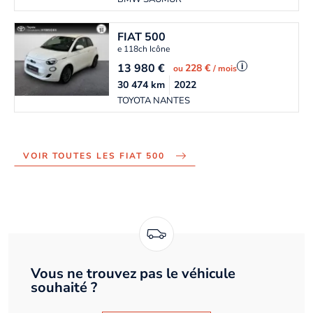
FIAT
500
e 118ch Icône
13 980
€
i
228 €
ou
/ mois
30 474
km
2022
TOYOTA NANTES
VOIR TOUTES LES FIAT 500
Vous ne trouvez pas le véhicule
souhaité ?