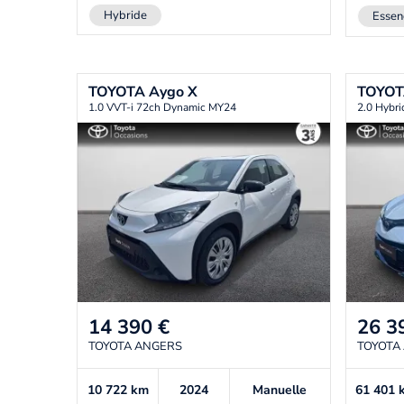
Hybride
Essen
TOYOTA
Aygo X
TOYO
1.0 VVT-i 72ch Dynamic MY24
2.0 Hybr
14 390
€
26 3
TOYOTA ANGERS
TOYOTA
10 722
km
2024
Manuelle
61 401