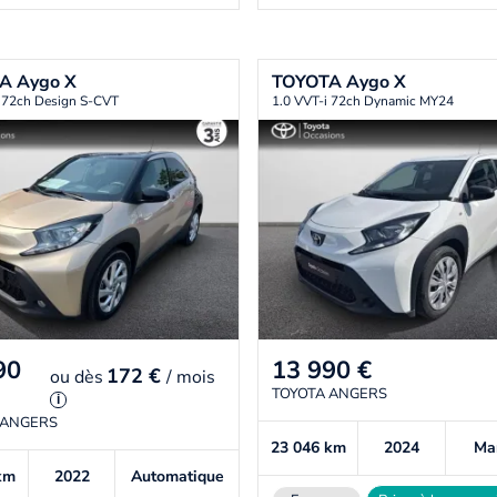
TA
Aygo X
TOYOTA
Aygo X
i 72ch Design S-CVT
1.0 VVT-i 72ch Dynamic MY24
90
13 990
€
172 €
ou
dès
/ mois
TOYOTA ANGERS
i
 ANGERS
23 046
km
2024
Ma
km
2022
Automatique