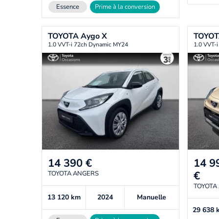
Essence
Prime à la conversion
TOYOTA
Aygo X
TOYO
1.0 VVT-i 72ch Dynamic MY24
1.0 VVT-
14 390
€
14 9
€
TOYOTA ANGERS
TOYOTA
13 120
km
2024
Manuelle
29 638