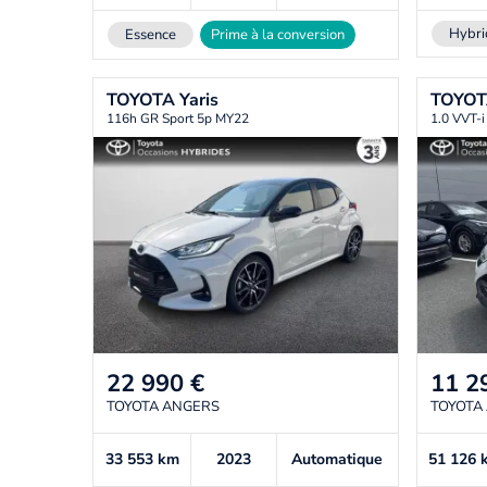
Hybri
Essence
Prime à la conversion
TOYOTA
Yaris
TOYO
116h GR Sport 5p MY22
1.0 VVT-i
22 990
€
11 2
TOYOTA ANGERS
TOYOTA
33 553
km
2023
Automatique
51 126