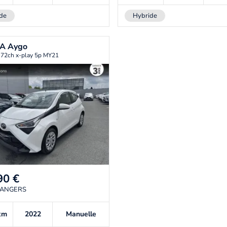
de
Hybride
TA
Aygo
 72ch x-play 5p MY21
90
€
 ANGERS
km
2022
Manuelle