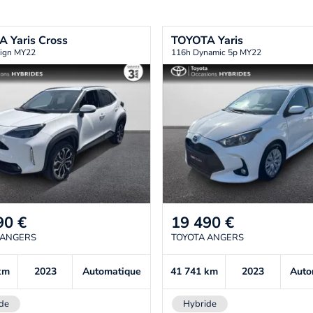
TA
Yaris Cross
TOYOTA
Yaris
ign MY22
116h Dynamic 5p MY22
90
€
19 490
€
 ANGERS
TOYOTA ANGERS
km
2023
Automatique
41 741
km
2023
Auto
de
Hybride