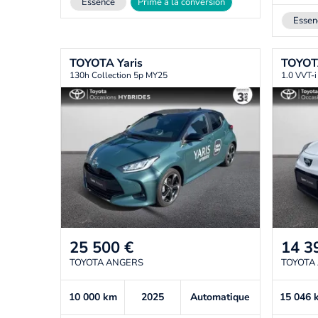
Essence
Prime à la conversion
Essen
TOYOTA
Yaris
TOYO
130h Collection 5p MY25
1.0 VVT-
25 500
€
14 3
TOYOTA ANGERS
TOYOTA
10 000
km
2025
Automatique
15 046