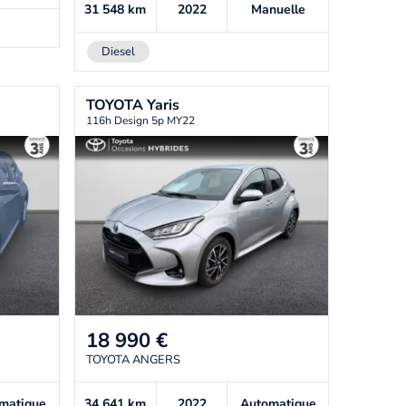
31 548
km
2022
Manuelle
Diesel
TOYOTA
Yaris
116h Design 5p MY22
18 990
€
TOYOTA ANGERS
matique
34 641
km
2022
Automatique