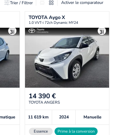
Activer le comparateur
Trier / Filtrer
TOYOTA
Aygo X
1.0 VVT-i 72ch Dynamic MY24
14 390
€
TOYOTA ANGERS
matique
11 619
km
2024
Manuelle
Essence
Prime à la conversion