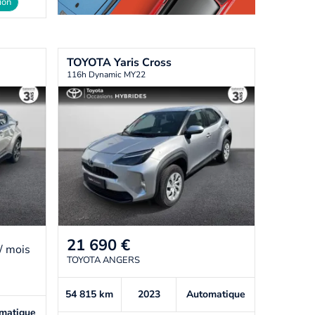
ion
TOYOTA
Yaris Cross
116h Dynamic MY22
21 690
€
/ mois
TOYOTA ANGERS
54 815
km
2023
Automatique
matique