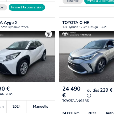
Essence
Prime à la convers
ce
Prime à la conversion
TA
Aygo X
TOYOTA
C-HR
i 72ch Dynamic MY24
1.8 Hybride 122ch Design E-CVT
90
€
24 490
229 €
ou
dès
€
 ANGERS
i
TOYOTA ANGERS
km
2024
Manuelle
24 880
km
2023
Auto