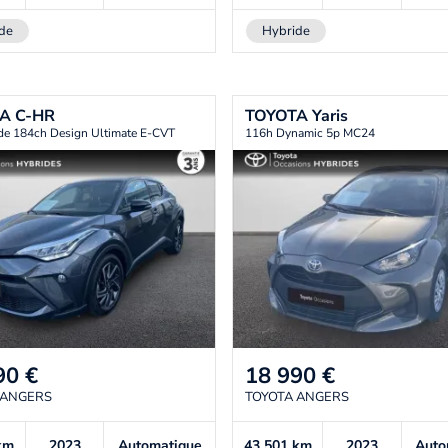
de
Hybride
TA
C-HR
TOYOTA
Yaris
de 184ch Design Ultimate E-CVT
116h Dynamic 5p MC24
90
€
18 990
€
 ANGERS
TOYOTA ANGERS
km
2023
Automatique
43 501
km
2023
Auto