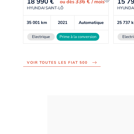
18 990
€
15 7
336 €
ou
dès
/ mois
HYUNDAI SAINT-LÔ
HYUNDAI
35 001
km
2021
Automatique
25 737
Electrique
Prime à la conversion
Electr
VOIR TOUTES LES FIAT 500