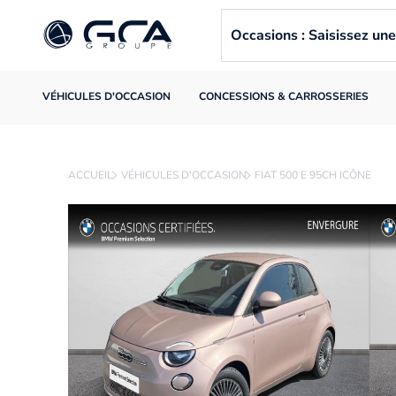
Occasions : Saisissez u
VÉHICULES D'OCCASION
CONCESSIONS & CARROSSERIES
ACCUEIL
VÉHICULES D'OCCASION
FIAT 500 E 95CH ICÔNE