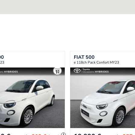
00
FIAT
500
Y23
e 118ch Pack Confort MY23
i