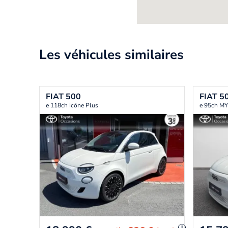
Les véhicules similaires
FIAT
500
FIAT
5
e 118ch Icône Plus
e 95ch M
i