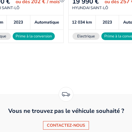
90
€
19 990
€
202 €
257
ou
dès
/ mois
ou
dès
 SAINT-LÔ
HYUNDAI SAINT-LÔ
km
2023
Automatique
12 034
km
2023
Aut
ique
Prime à la conversion
Electrique
Prime à la conve
Vous ne trouvez pas le véhicule souhaité ?
CONTACTEZ-NOUS