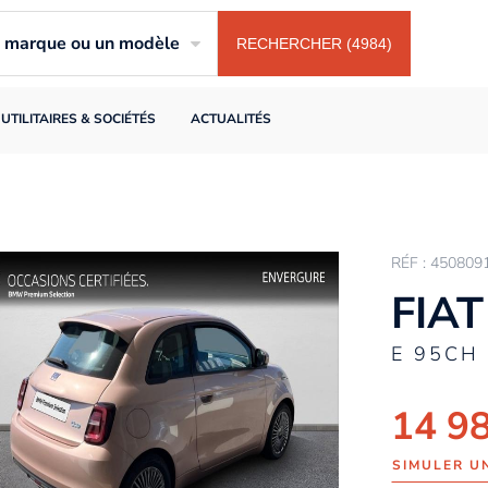
ne marque ou un modèle
RECHERCHER (4984)
UTILITAIRES & SOCIÉTÉS
ACTUALITÉS
RÉF : 450809
FIAT
E 95CH
14 9
SIMULER U