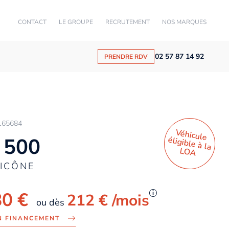
CONTACT
LE GROUPE
RECRUTEMENT
NOS MARQUES
02 57 87 14 92
PRENDRE RDV
165684
Véhicule
éligible à la
 500
LO
A
 ICÔNE
80 €
i
212 €
/mois
ou dès
N FINANCEMENT