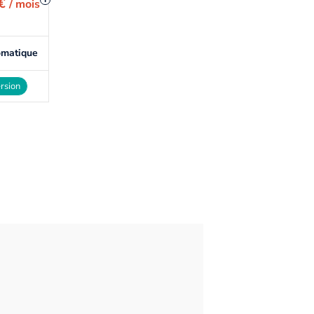
 €
/ mois
omatique
rsion