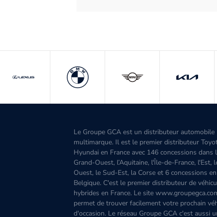
Le Groupe GCA est un distributeur automobile
multimarque. Il est le premier distributeur Toyo
Hyundai en France avec 146 concessions dans 
Grand-Ouest, l’Aquitaine, l'Île-de-France, l'Est, 
Ouest, le Sud-Est, la Corse et 6 concessions en
Belgique. C'est le premier distributeur de véhicu
hybrides en France. Le site www.groupegca.co
permet de trouver facilement votre prochain véh
d'occasion. Le réseau Groupe GCA c'est aussi u