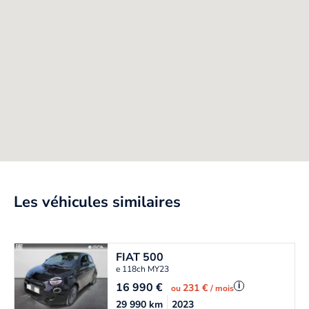
Les véhicules similaires
FIAT
500
e 118ch MY23
16 990
€
i
231 €
ou
/ mois
29 990
km
2023