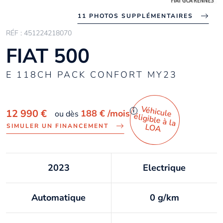
11 PHOTOS SUPPLÉMENTAIRES
RÉF : 451224218070
FIAT 500
E 118CH PACK CONFORT MY23
Véhicule
éligible à la
i
12 990 €
188 €
/mois
ou dès
LO
A
SIMULER UN FINANCEMENT
2023
Electrique
Automatique
0 g/km