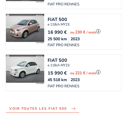
FIAT PRO RENNES
FIAT
500
e 118ch MY23
16 990
€
i
230 €
ou
/ mois
25 500
km
2023
FIAT PRO RENNES
FIAT
500
e 118ch MY23
15 990
€
i
221 €
ou
/ mois
45 518
km
2023
FIAT PRO RENNES
VOIR TOUTES LES FIAT 500