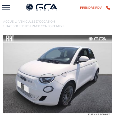
PRENDRE RDV
ACCUEIL
VÉHICULES D'OCCASION
FIAT 500 E 118CH PACK CONFORT MY23