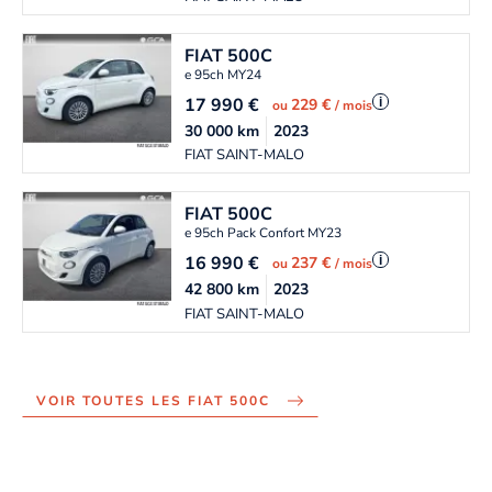
FIAT
500C
e 95ch MY24
17 990
€
i
229 €
ou
/ mois
30 000
km
2023
FIAT SAINT-MALO
FIAT
500C
e 95ch Pack Confort MY23
16 990
€
i
237 €
ou
/ mois
42 800
km
2023
FIAT SAINT-MALO
VOIR TOUTES LES FIAT 500C