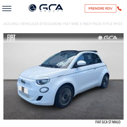
PRENDRE RDV
ACCUEIL
VÉHICULES D'OCCASION
FIAT 500C E 95CH PACK STYLE MY23