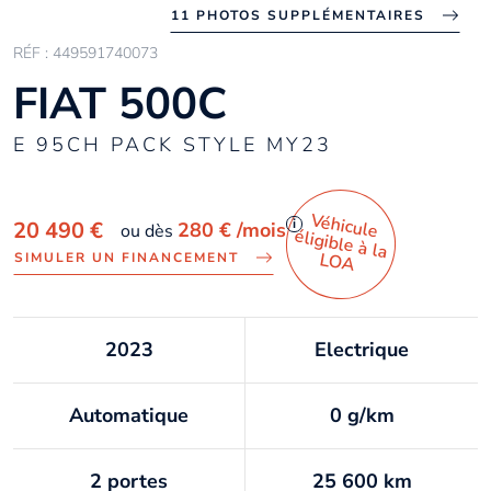
11 PHOTOS SUPPLÉMENTAIRES
RÉF : 449591740073
FIAT 500C
E 95CH PACK STYLE MY23
Véhicule
éligible à la
i
20 490 €
280 €
/mois
ou dès
LO
A
SIMULER UN FINANCEMENT
2023
Electrique
Automatique
0 g/km
2 portes
25 600 km