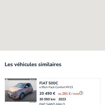
Les véhicules similaires
FIAT
500C
e 95ch Pack Confort MY23
20 490
€
i
281 €
ou
/ mois
30 050
km
2023
FIAT SAINT-MALO