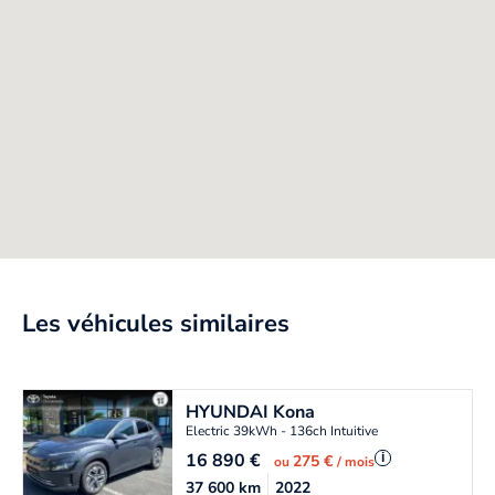
Les véhicules similaires
HYUNDAI
Kona
Electric 39kWh - 136ch Intuitive
16 890
€
i
275 €
ou
/ mois
37 600
km
2022