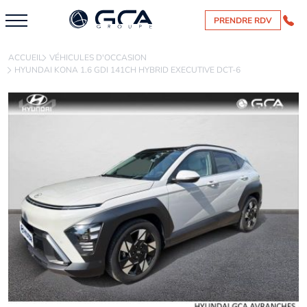
PRENDRE RDV
ACCUEIL
VÉHICULES D'OCCASION
HYUNDAI KONA 1.6 GDI 141CH HYBRID EXECUTIVE DCT-6