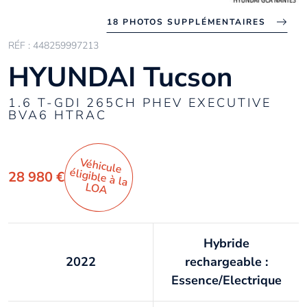
18 PHOTOS SUPPLÉMENTAIRES
RÉF : 448259997213
HYUNDAI Tucson
1.6 T-GDI 265CH PHEV EXECUTIVE
BVA6 HTRAC
Véhicule
éligible à la
28 980 €
LO
A
Hybride
2022
rechargeable :
Essence/Electrique