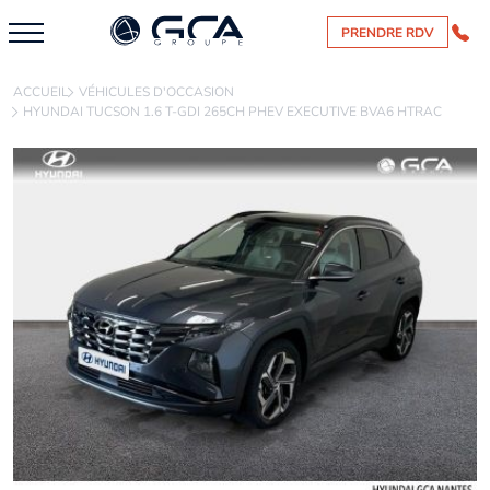
PRENDRE RDV
ACCUEIL
VÉHICULES D'OCCASION
HYUNDAI TUCSON 1.6 T-GDI 265CH PHEV EXECUTIVE BVA6 HTRAC