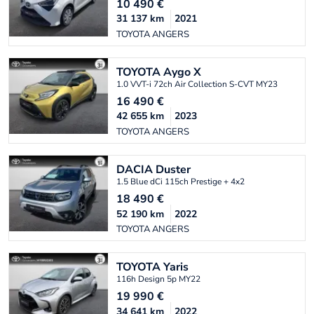
10 490
€
31 137
km
2021
TOYOTA ANGERS
TOYOTA
Aygo X
1.0 VVT-i 72ch Air Collection S-CVT MY23
16 490
€
42 655
km
2023
TOYOTA ANGERS
DACIA
Duster
1.5 Blue dCi 115ch Prestige + 4x2
18 490
€
52 190
km
2022
TOYOTA ANGERS
TOYOTA
Yaris
116h Design 5p MY22
19 990
€
34 641
km
2022