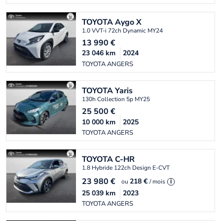
TOYOTA
Aygo X
1.0 VVT-i 72ch Dynamic MY24
13 990
€
23 046
km
2024
TOYOTA ANGERS
TOYOTA
Yaris
130h Collection 5p MY25
25 500
€
10 000
km
2025
TOYOTA ANGERS
TOYOTA
C-HR
1.8 Hybride 122ch Design E-CVT
23 980
€
218 €
ou
/ mois
i
25 039
km
2023
TOYOTA ANGERS