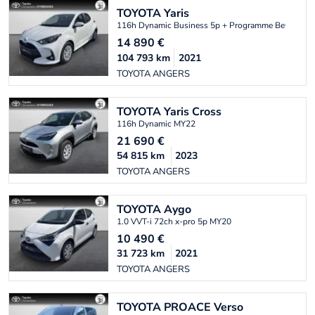
TOYOTA
Yaris
116h Dynamic Business 5p + Programme Beyond Z
14 890
€
104 793
km
2021
TOYOTA ANGERS
TOYOTA
Yaris Cross
116h Dynamic MY22
21 690
€
54 815
km
2023
TOYOTA ANGERS
TOYOTA
Aygo
1.0 VVT-i 72ch x-pro 5p MY20
10 490
€
31 723
km
2021
TOYOTA ANGERS
TOYOTA
PROACE Verso