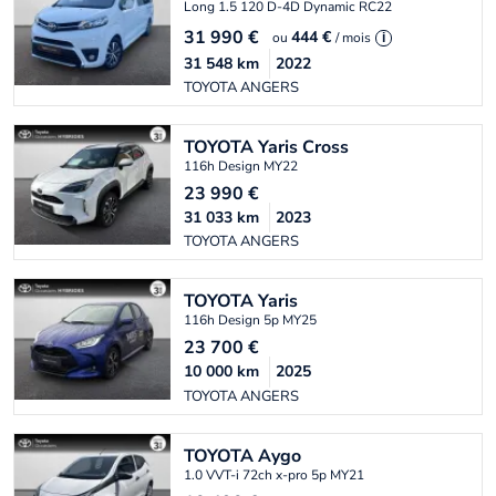
Long 1.5 120 D-4D Dynamic RC22
31 990
€
444 €
ou
/ mois
i
31 548
km
2022
TOYOTA ANGERS
TOYOTA
Yaris Cross
116h Design MY22
23 990
€
31 033
km
2023
TOYOTA ANGERS
TOYOTA
Yaris
116h Design 5p MY25
23 700
€
10 000
km
2025
TOYOTA ANGERS
TOYOTA
Aygo
1.0 VVT-i 72ch x-pro 5p MY21