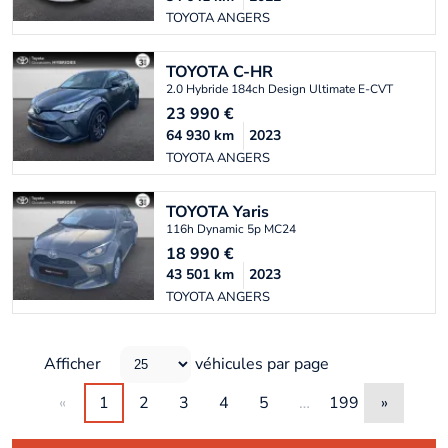
TOYOTA ANGERS
TOYOTA
C-HR
2.0 Hybride 184ch Design Ultimate E-CVT
23 990
€
64 930
km
2023
TOYOTA ANGERS
TOYOTA
Yaris
116h Dynamic 5p MC24
18 990
€
43 501
km
2023
TOYOTA ANGERS
Afficher
véhicules par page
«
1
2
3
4
5
…
199
»