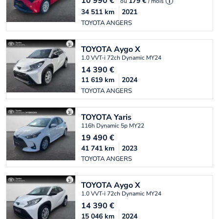
10 990
€
179 €
ou
/ mois
i
34 511
km
2021
TOYOTA ANGERS
TOYOTA
Aygo X
1.0 VVT-i 72ch Dynamic MY24
14 390
€
11 619
km
2024
TOYOTA ANGERS
TOYOTA
Yaris
116h Dynamic 5p MY22
19 490
€
41 741
km
2023
TOYOTA ANGERS
TOYOTA
Aygo X
1.0 VVT-i 72ch Dynamic MY24
14 390
€
15 046
km
2024