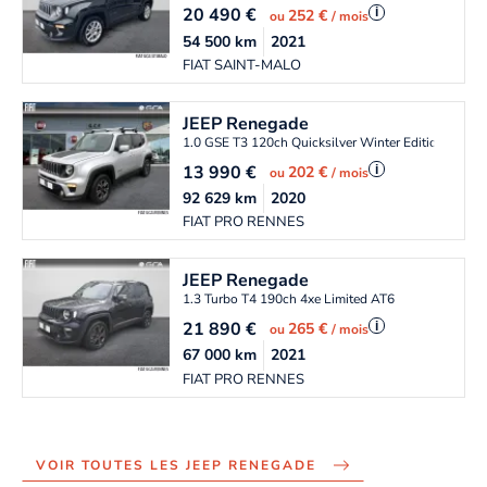
20 490
€
i
252 €
ou
/ mois
54 500
km
2021
FIAT SAINT-MALO
JEEP
Renegade
1.0 GSE T3 120ch Quicksilver Winter Edition MY20
13 990
€
i
202 €
ou
/ mois
92 629
km
2020
FIAT PRO RENNES
JEEP
Renegade
1.3 Turbo T4 190ch 4xe Limited AT6
21 890
€
i
265 €
ou
/ mois
67 000
km
2021
FIAT PRO RENNES
VOIR TOUTES LES JEEP RENEGADE