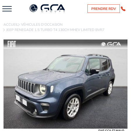
PRENDRE RDV
ACCUEIL
VÉHICULES D'OCCASION
JEEP RENEGADE 1.5 TURBO T4 130CH MHEV LIMITED BVR7