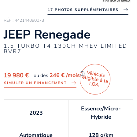
17 PHOTOS SUPPLÉMENTAIRES
RÉF : 442144090073
JEEP Renegade
1.5 TURBO T4 130CH MHEV LIMITED
BVR7
Véhicule
éligible à la
i
19 980 €
246 €
/mois
ou dès
LO
A
SIMULER UN FINANCEMENT
Essence/Micro-
2023
Hybride
Automatique
128 g/km