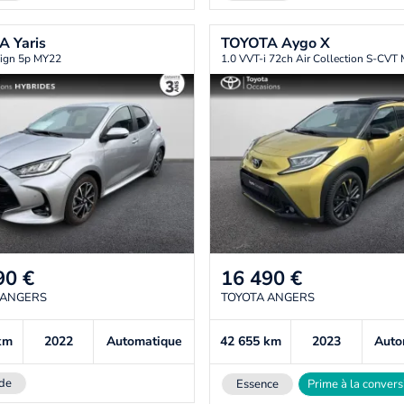
TA
Yaris
TOYOTA
Aygo X
ign 5p MY22
1.0 VVT-i 72ch Air Collection S-CVT
90
€
16 490
€
 ANGERS
TOYOTA ANGERS
km
2022
Automatique
42 655
km
2023
Auto
de
Essence
Prime à la convers