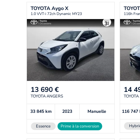
TOYOTA
Aygo X
TOYO
1.0 VVT-i 72ch Dynamic MY23
116h Fra
13 690
€
14 4
TOYOTA ANGERS
TOYOTA
33 845
km
2023
Manuelle
116 747
Hybri
Essence
Prime à la conversion