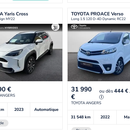
TA
Yaris Cross
TOYOTA
PROACE Verso
ign MY22
Long 1.5 120 D-4D Dynamic RC22
90
€
31 990
444 €
ou
dès
€
 ANGERS
i
TOYOTA ANGERS
km
2023
Automatique
31 548
km
2022
Ma
de