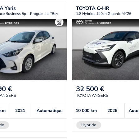
TA
Yaris
TOYOTA
C-HR
nce Business 5p + Programme "Beyond Zero Academy"
1.8 Hybride 140ch Graphic MY26
90
€
32 500
€
 ANGERS
TOYOTA ANGERS
km
2021
Automatique
10 000
km
2026
Auto
de
Hybride