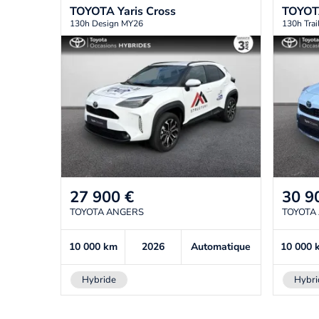
TOYOTA
Yaris Cross
TOYO
130h Design MY26
130h Tra
27 900
€
30 9
TOYOTA ANGERS
TOYOTA
10 000
km
2026
Automatique
10 000
Hybride
Hybri