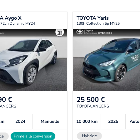
TA
Aygo X
TOYOTA
Yaris
i 72ch Dynamic MY24
130h Collection 5p MY25
90
€
25 500
€
 ANGERS
TOYOTA ANGERS
km
2024
Manuelle
10 000
km
2025
Auto
Hybride
ce
Prime à la conversion