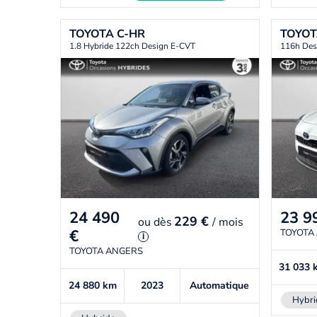
TOYOTA
C-HR
TOYO
1.8 Hybride 122ch Design E-CVT
116h Des
24 490
23 9
229 €
ou
dès
/ mois
€
TOYOTA
i
TOYOTA ANGERS
31 033
24 880
km
2023
Automatique
Hybri