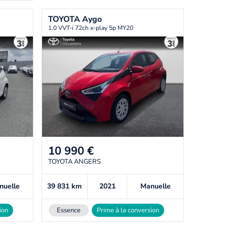
TOYOTA
Aygo
1.0 VVT-i 72ch x-play 5p MY20
10 990
€
TOYOTA ANGERS
nuelle
39 831
km
2021
Manuelle
ion
Essence
Prime à la conversion