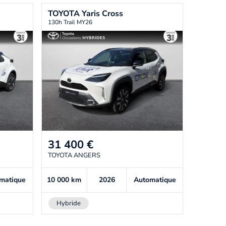
TOYOTA
Yaris Cross
130h Trail MY26
31 400
€
TOYOTA ANGERS
matique
10 000
km
2026
Automatique
Hybride