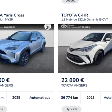
Diesel
TA
Yaris Cross
TOYOTA
C-HR
ign MY25
1.8 Hybride 122ch Dynamic E-CVT
00
€
22 890
€
 ANGERS
TOYOTA ANGERS
km
2025
Automatique
36 774
km
2023
Auto
de
Hybride