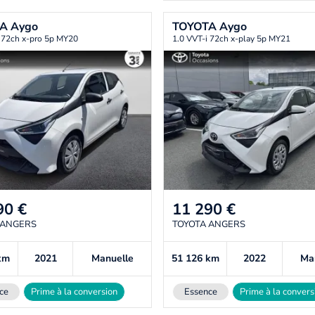
TA
Aygo
TOYOTA
Aygo
 72ch x-pro 5p MY20
1.0 VVT-i 72ch x-play 5p MY21
90
€
11 290
€
 ANGERS
TOYOTA ANGERS
km
2021
Manuelle
51 126
km
2022
Ma
ce
Prime à la conversion
Essence
Prime à la convers