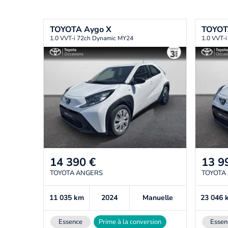
TOYOTA
Aygo X
TOYO
1.0 VVT-i 72ch Dynamic MY24
1.0 VVT-
14 390
€
13 9
TOYOTA ANGERS
TOYOTA
11 035
km
2024
Manuelle
23 046
Essence
Prime à la conversion
Essen