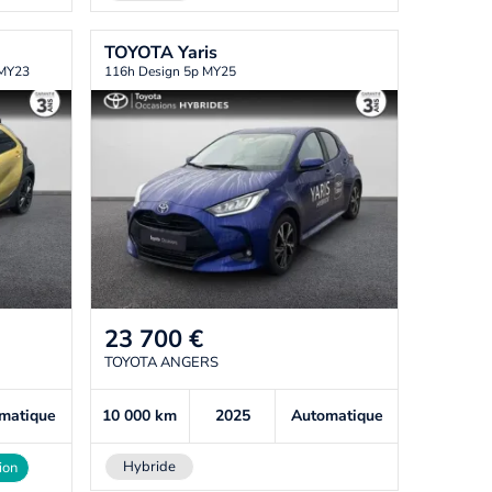
TOYOTA
Yaris
 MY23
116h Design 5p MY25
23 700
€
TOYOTA ANGERS
matique
10 000
km
2025
Automatique
Hybride
ion