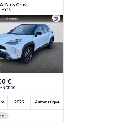
TA
Yaris Cross
il MY26
00
€
 ANGERS
km
2026
Automatique
de