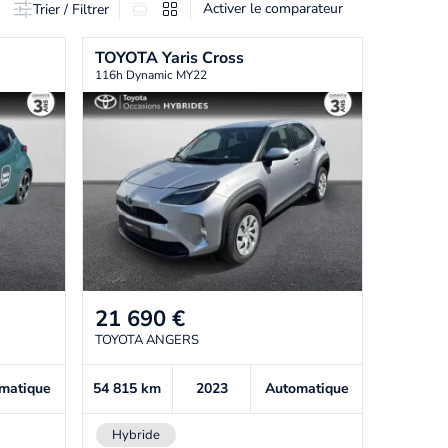
Activer le comparateur
Trier / Filtrer
TOYOTA
Yaris Cross
116h Dynamic MY22
21 690
€
TOYOTA ANGERS
matique
54 815
km
2023
Automatique
Hybride