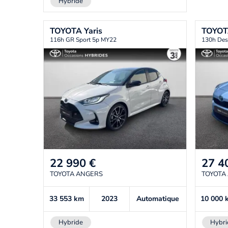
Hybride
TOYOTA
Yaris
TOYO
116h GR Sport 5p MY22
130h Des
22 990
€
27 4
TOYOTA ANGERS
TOYOTA
33 553
km
2023
Automatique
10 000
Hybride
Hybri