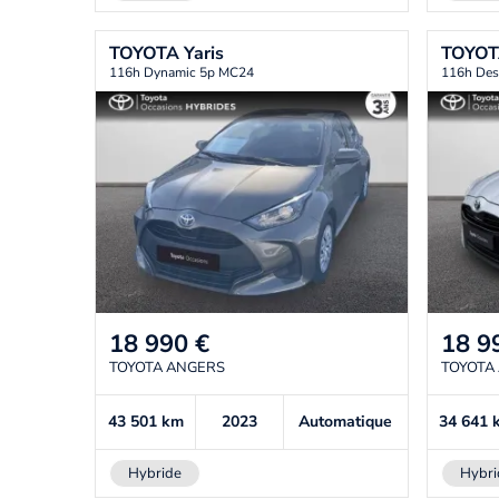
TOYOTA
Yaris
TOYO
116h Dynamic 5p MC24
116h Des
18 990
€
18 9
TOYOTA ANGERS
TOYOTA
43 501
km
2023
Automatique
34 641
Hybride
Hybri