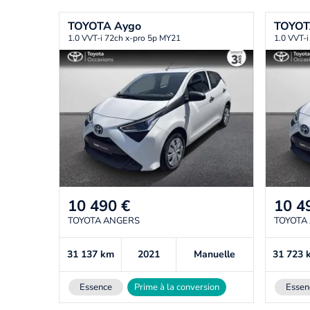
TOYOTA
Aygo
TOYO
1.0 VVT-i 72ch x-pro 5p MY21
1.0 VVT-i
10 490
€
10 4
TOYOTA ANGERS
TOYOTA
31 137
km
2021
Manuelle
31 723
Essence
Prime à la conversion
Essen