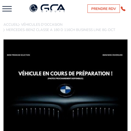
PRENDRE RDV
ACCUEIL
VÉHICULES D'OCCASION
MERCEDES-BENZ CLASSE A 180 D 116CH BUSINESS LINE 8G-DCT