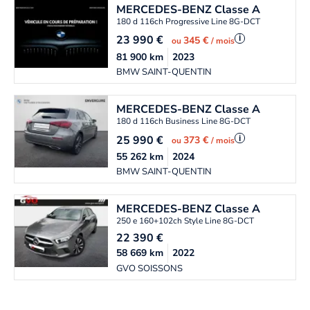
MERCEDES-BENZ
Classe A
180 d 116ch Progressive Line 8G-DCT
23 990
€
i
345 €
ou
/ mois
81 900
km
2023
BMW SAINT-QUENTIN
MERCEDES-BENZ
Classe A
180 d 116ch Business Line 8G-DCT
25 990
€
i
373 €
ou
/ mois
55 262
km
2024
BMW SAINT-QUENTIN
MERCEDES-BENZ
Classe A
250 e 160+102ch Style Line 8G-DCT
22 390
€
58 669
km
2022
GVO SOISSONS