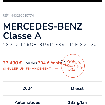
RÉF : 440296615774
MERCEDES-BENZ
Classe A
180 D 116CH BUSINESS LINE 8G-DCT
Véhicule
éligible à la
i
27 490 €
394 €
/mois
ou dès
LO
A
SIMULER UN FINANCEMENT
2024
Diesel
Automatique
132 g/km