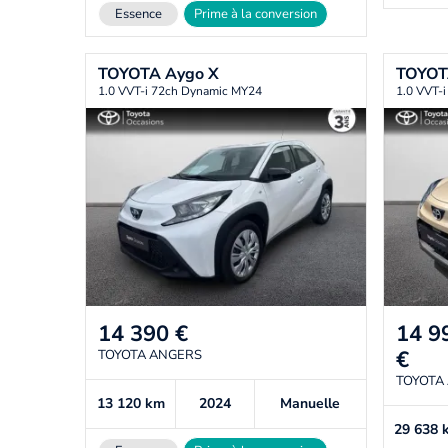
Essence
Prime à la conversion
TOYOTA
Aygo X
TOYO
1.0 VVT-i 72ch Dynamic MY24
1.0 VVT-
14 390
€
14 9
€
TOYOTA ANGERS
TOYOTA
13 120
km
2024
Manuelle
29 638