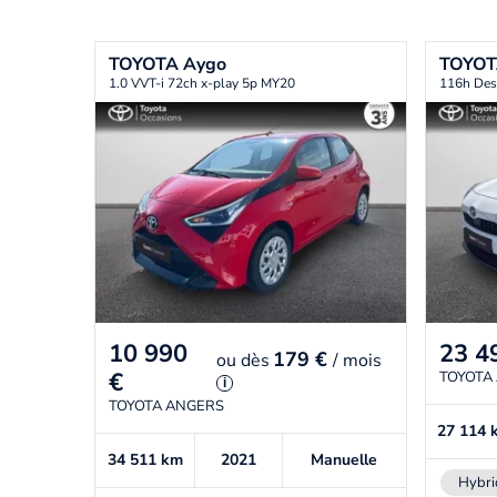
TOYOTA
Aygo
TOYO
1.0 VVT-i 72ch x-play 5p MY20
116h Des
10 990
23 4
179 €
ou
dès
/ mois
€
TOYOTA
i
TOYOTA ANGERS
27 114
34 511
km
2021
Manuelle
Hybri