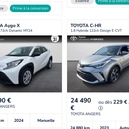
Essence
Prime à la convers
ce
Prime à la conversion
TA
Aygo X
TOYOTA
C-HR
i 72ch Dynamic MY24
1.8 Hybride 122ch Design E-CVT
90
€
24 490
229 €
ou
dès
€
 ANGERS
i
TOYOTA ANGERS
km
2024
Manuelle
24 880
km
2023
Auto