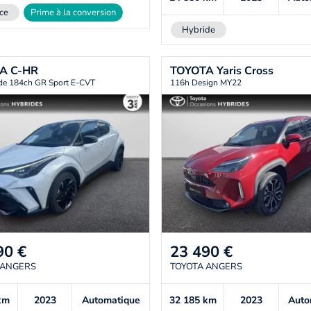
ce
Prime à la conversion
Hybride
TA
C-HR
TOYOTA
Yaris Cross
ide 184ch GR Sport E-CVT
116h Design MY22
90
€
23 490
€
 ANGERS
TOYOTA ANGERS
km
2023
Automatique
32 185
km
2023
Auto