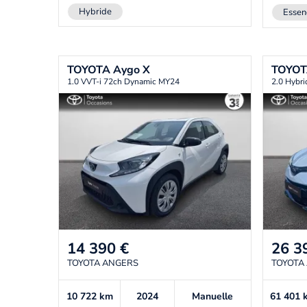
Hybride
Essen
TOYOTA
Aygo X
TOYO
1.0 VVT-i 72ch Dynamic MY24
2.0 Hybr
14 390
€
26 3
TOYOTA ANGERS
TOYOTA
10 722
km
2024
Manuelle
61 401