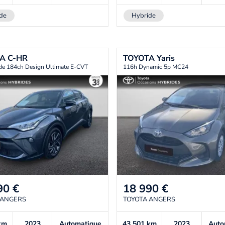
de
Hybride
TA
C-HR
TOYOTA
Yaris
de 184ch Design Ultimate E-CVT
116h Dynamic 5p MC24
90
€
18 990
€
 ANGERS
TOYOTA ANGERS
km
2023
Automatique
43 501
km
2023
Auto