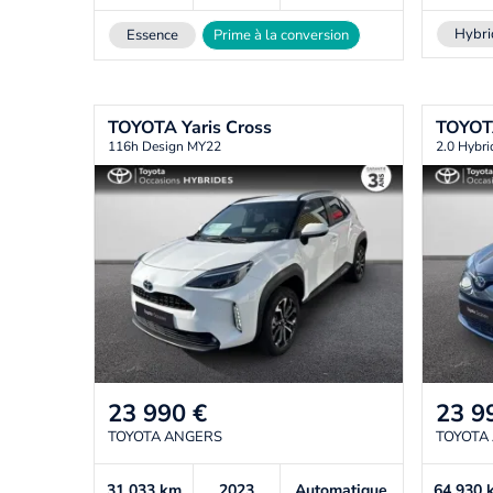
Hybri
Essence
Prime à la conversion
TOYOTA
Yaris Cross
TOYO
116h Design MY22
2.0 Hybri
23 990
€
23 9
TOYOTA ANGERS
TOYOTA
31 033
km
2023
Automatique
64 930