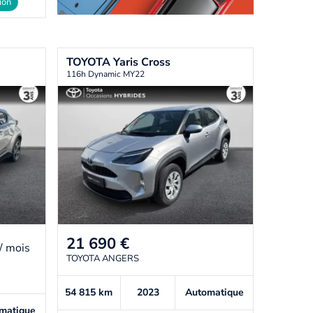
ion
TOYOTA
Yaris Cross
116h Dynamic MY22
21 690
€
/ mois
TOYOTA ANGERS
54 815
km
2023
Automatique
matique