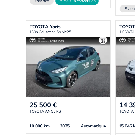
Essence
Prime à la conversion
Essen
TOYOTA
Yaris
TOYO
130h Collection 5p MY25
1.0 VVT-
25 500
€
14 3
TOYOTA ANGERS
TOYOTA
10 000
km
2025
Automatique
15 046