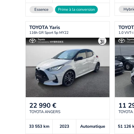
Hybri
Essence
Prime à la conversion
TOYOTA
Yaris
TOYO
116h GR Sport 5p MY22
1.0 VVT-i
22 990
€
11 2
TOYOTA ANGERS
TOYOTA
33 553
km
2023
Automatique
51 126