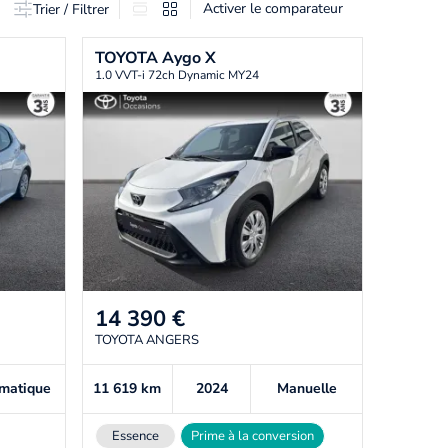
Activer le comparateur
Trier / Filtrer
TOYOTA
Aygo X
1.0 VVT-i 72ch Dynamic MY24
14 390
€
TOYOTA ANGERS
matique
11 619
km
2024
Manuelle
Essence
Prime à la conversion