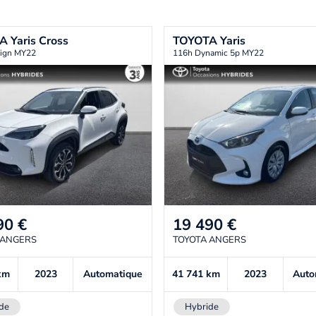
TA
Yaris Cross
TOYOTA
Yaris
ign MY22
116h Dynamic 5p MY22
90
€
19 490
€
 ANGERS
TOYOTA ANGERS
km
2023
Automatique
41 741
km
2023
Auto
de
Hybride