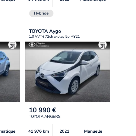
Hybride
TOYOTA
Aygo
1.0 VVT-i 72ch x-play 5p MY21
10 990
€
TOYOTA ANGERS
matique
41 976
km
2021
Manuelle