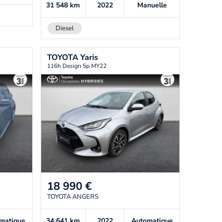
31 548
km
2022
Manuelle
Diesel
TOYOTA
Yaris
116h Design 5p MY22
18 990
€
TOYOTA ANGERS
matique
34 641
km
2022
Automatique