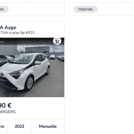
de
Hybride
TA
Aygo
 72ch x-play 5p MY21
90
€
 ANGERS
km
2022
Manuelle