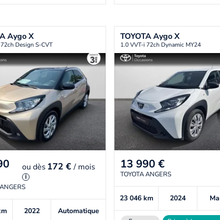
TA
Aygo X
TOYOTA
Aygo X
i 72ch Design S-CVT
1.0 VVT-i 72ch Dynamic MY24
90
13 990
€
172 €
ou
dès
/ mois
TOYOTA ANGERS
i
 ANGERS
23 046
km
2024
Ma
km
2022
Automatique