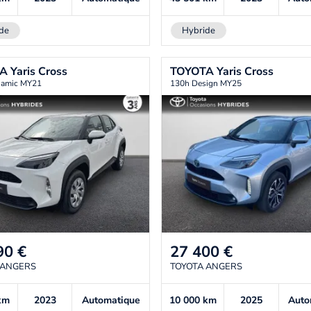
de
Hybride
TA
Yaris Cross
TOYOTA
Yaris Cross
namic MY21
130h Design MY25
90
€
27 400
€
 ANGERS
TOYOTA ANGERS
km
2023
Automatique
10 000
km
2025
Auto