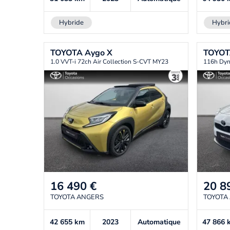
Hybride
Hybri
TOYOTA
Aygo X
TOYO
1.0 VVT-i 72ch Air Collection S-CVT MY23
116h Dy
16 490
€
20 8
TOYOTA ANGERS
TOYOTA
42 655
km
2023
Automatique
47 866