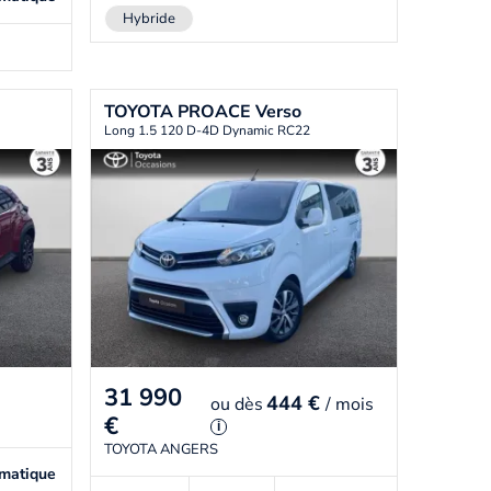
Hybride
TOYOTA
PROACE Verso
Long 1.5 120 D-4D Dynamic RC22
31 990
444 €
ou
dès
/ mois
€
i
TOYOTA ANGERS
matique