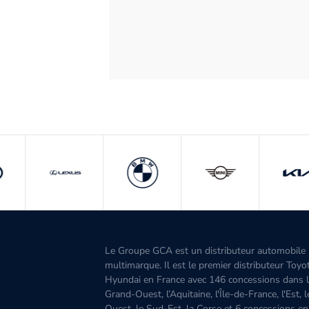
Le Groupe GCA est un distributeur automobile
multimarque. Il est le premier distributeur Toyo
Hyundai en France avec 146 concessions dans 
Grand-Ouest, l’Aquitaine, l'Île-de-France, l'Est, 
Ouest, le Sud-Est, la Corse et 6 concessions en