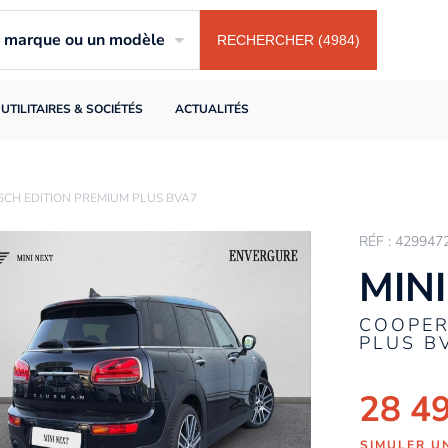
ne marque ou un modèle
RECHERCHER (4984)
UTILITAIRES & SOCIÉTÉS
ACTUALITÉS
6CH EDITION PREMIUM PLUS BVA7
RÉF : 429947
MINI
COOPER
PLUS B
28 4
SIMULER U