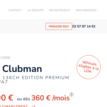
CONTACT
LE GROUPE
RECRUTEMENT
NOS MARQUES
02 57 87 14 92
PRENDRE RDV
215656
Véhicule
éligible à la
 Clubman
LO
A
 136CH EDITION PREMIUM
VA7
90 €
i
360 €
/mois
ou dès
N FINANCEMENT