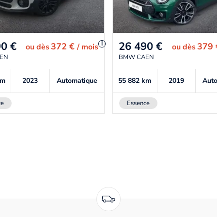
90
€
26 490
€
i
372 €
379
ou
dès
/ mois
ou
dès
EN
BMW CAEN
km
2023
Automatique
55 882
km
2019
Aut
ce
Essence