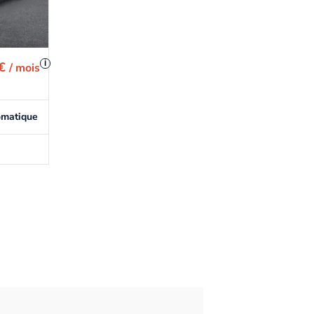
i
 €
/ mois
omatique