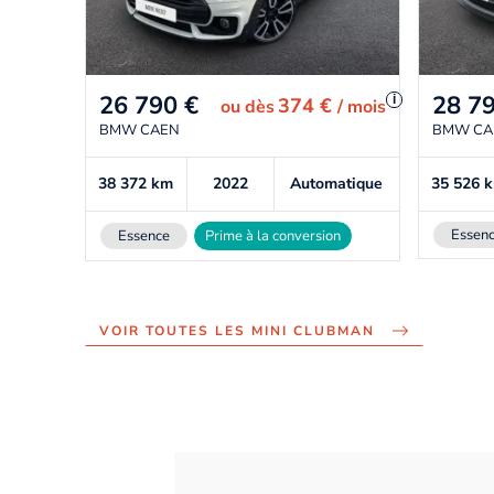
26 790
€
28 7
i
374 €
ou
dès
/ mois
BMW CAEN
BMW CA
38 372
km
2022
Automatique
35 526
Essen
Essence
Prime à la conversion
VOIR TOUTES LES MINI CLUBMAN