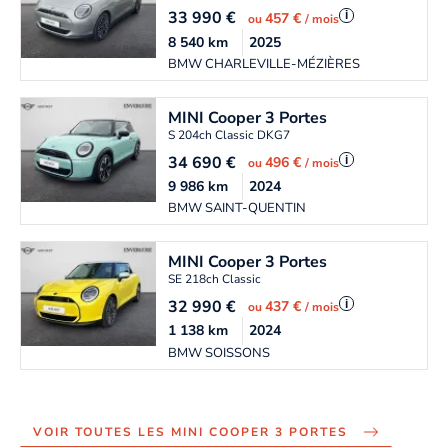
33 990
€
i
457 €
ou
/ mois
8 540
km
2025
BMW CHARLEVILLE-MÉZIÈRES
MINI
Cooper 3 Portes
S 204ch Classic DKG7
34 690
€
i
496 €
ou
/ mois
9 986
km
2024
BMW SAINT-QUENTIN
MINI
Cooper 3 Portes
SE 218ch Classic
32 990
€
i
437 €
ou
/ mois
1 138
km
2024
BMW SOISSONS
VOIR TOUTES LES MINI COOPER 3 PORTES