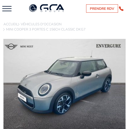
PRENDRE RDV
ACCUEIL
VÉHICULES D'OCCASION
MINI COOPER 3 PORTES C 156CH CLASSIC DKG7