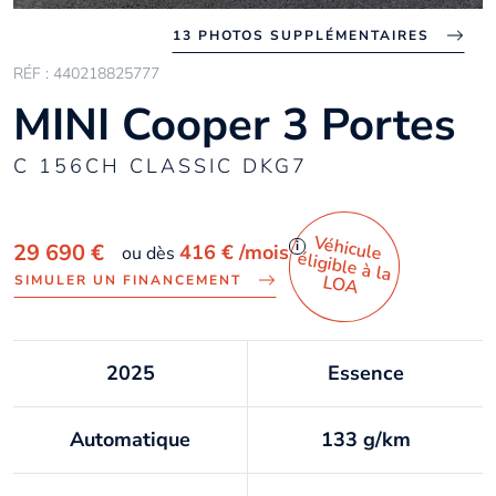
13 PHOTOS SUPPLÉMENTAIRES
RÉF : 440218825777
MINI Cooper 3 Portes
C 156CH CLASSIC DKG7
Véhicule
éligible à la
i
29 690 €
416 €
/mois
ou dès
LO
A
SIMULER UN FINANCEMENT
2025
Essence
Automatique
133 g/km