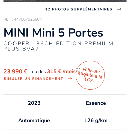
12 PHOTOS SUPPLÉMENTAIRES
RÉF : 447067925684
MINI Mini 5 Portes
COOPER 136CH EDITION PREMIUM
PLUS BVA7
Véhicule
éligible à la
i
23 990 €
315 €
/mois
ou dès
LO
A
SIMULER UN FINANCEMENT
2023
Essence
Automatique
126 g/km