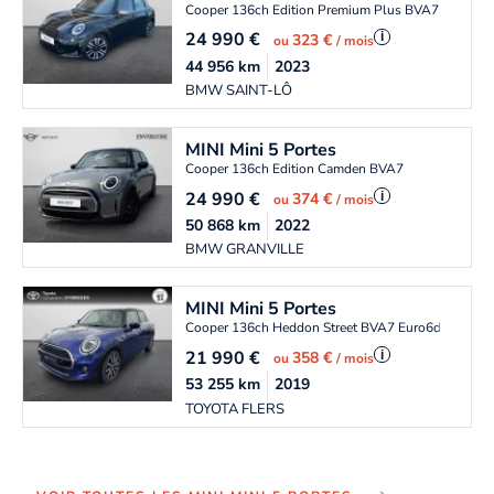
Cooper 136ch Edition Premium Plus BVA7
24 990
€
i
323 €
ou
/ mois
44 956
km
2023
BMW SAINT-LÔ
MINI
Mini 5 Portes
Cooper 136ch Edition Camden BVA7
24 990
€
i
374 €
ou
/ mois
50 868
km
2022
BMW GRANVILLE
MINI
Mini 5 Portes
Cooper 136ch Heddon Street BVA7 Euro6d-T
21 990
€
i
358 €
ou
/ mois
53 255
km
2019
TOYOTA FLERS