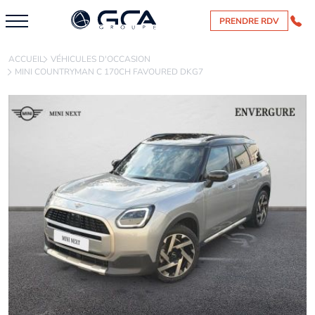
PRENDRE RDV
ACCUEIL
VÉHICULES D'OCCASION
MINI COUNTRYMAN C 170CH FAVOURED DKG7