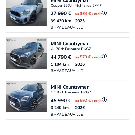
MINI
Countryman
Cooper 136ch Highlands BVA7
27 990
€
i
364 €
ou
/ mois
39 430
km
2023
BMW DEAUVILLE
MINI
Countryman
C 170ch Favoured DKG7
44 790
€
i
573 €
ou
/ mois
1 184
km
2026
BMW DEAUVILLE
MINI
Countryman
C 170ch Favoured DKG7
45 990
€
i
592 €
ou
/ mois
3 249
km
2026
BMW DEAUVILLE