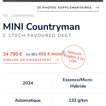
20 PHOTOS SUPPLÉMENTAIRES
RÉF : 438695965655
MINI Countryman
C 170CH FAVOURED DKG7
Véhicule
éligible à la
i
34 790 €
459 €
/mois
ou dès
LO
A
SIMULER UN FINANCEMENT
Essence/Micro-
2024
Hybride
Automatique
133 g/km