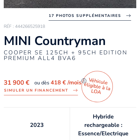
17 PHOTOS SUPPLÉMENTAIRES
RÉF : 444266525918
MINI Countryman
COOPER SE 125CH + 95CH EDITION
PREMIUM ALL4 BVA6
Véhicule
éligible à la
i
31 900 €
418 €
/mois
ou dès
LO
A
SIMULER UN FINANCEMENT
Hybride
2023
rechargeable :
Essence/Electrique