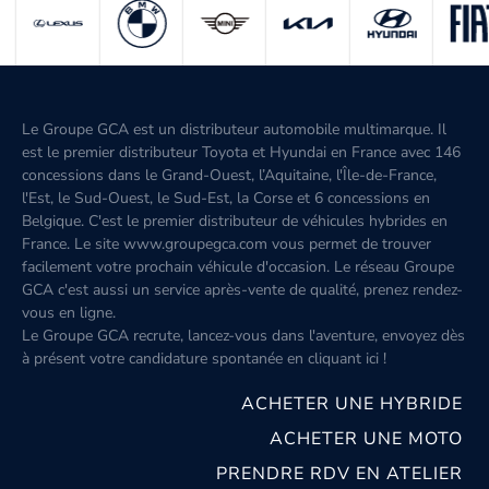
Le Groupe GCA est un distributeur automobile multimarque. Il
est le premier distributeur Toyota et Hyundai en France avec 146
concessions dans le Grand-Ouest, l’Aquitaine, l'Île-de-France,
l'Est, le Sud-Ouest, le Sud-Est, la Corse et 6 concessions en
Belgique. C'est le premier distributeur de véhicules hybrides en
France. Le site www.groupegca.com vous permet de trouver
facilement votre prochain véhicule d'occasion. Le réseau Groupe
GCA c'est aussi un service après-vente de qualité, prenez rendez-
vous en ligne.
Le Groupe GCA recrute, lancez-vous dans l'aventure, envoyez dès
à présent votre candidature spontanée
en cliquant ici
!
ACHETER UNE HYBRIDE
ACHETER UNE MOTO
PRENDRE RDV EN ATELIER