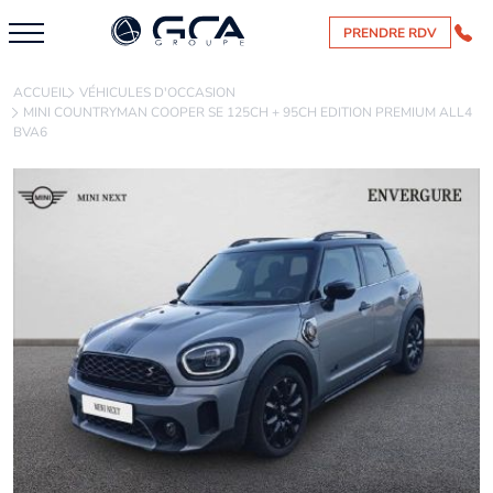
PRENDRE RDV
ACCUEIL
VÉHICULES D'OCCASION
MINI COUNTRYMAN COOPER SE 125CH + 95CH EDITION PREMIUM ALL4
BVA6