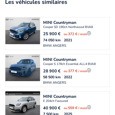
Les véhicules similaires
MINI
Countryman
Cooper SD 190ch Northwood BVA8
25 900
€
i
372 €
ou
/ mois
74 050
km
2021
BMW ANGERS
MINI
Countryman
Cooper S 178ch Essential ALL4 BVA8
28 900
€
i
377 €
ou
/ mois
58 500
km
2022
BMW ANGERS
MINI
Countryman
E 204ch Favoured
40 900
€
i
559 €
ou
/ mois
7 500
km
2025