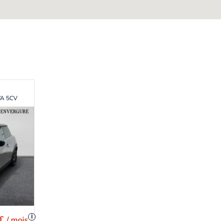
VA 5CV
i
 €
/ mois