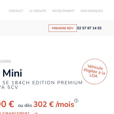
CONTACT
LE GROUPE
RECRUTEMENT
NOS MARQUES
02 57 87 14 92
PRENDRE RDV
325656
Véhicule
éligible à la
 Mini
LO
A
 SE 184CH EDITION PREMIUM
VA 5CV
90 €
i
302 €
/mois
ou dès
N FINANCEMENT