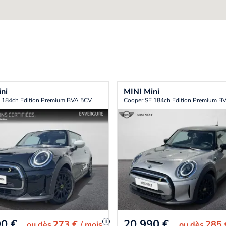
ni
MINI
Mini
 184ch Edition Premium BVA 5CV
Cooper SE 184ch Edition Premium B
90
€
20 990
€
i
273 €
285
ou
dès
/ mois
ou
dès