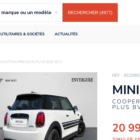
ne marque ou un modèle
RECHERCHER (4977)
UTILITAIRES & SOCIÉTÉS
ACTUALITÉS
H EDITION PREMIUM PLUS BVA 5CV
RÉF : 452089
MINI
COOPER
PLUS B
20 9
SIMULER U