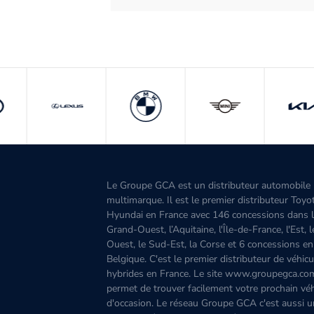
Le Groupe GCA est un distributeur automobile
multimarque. Il est le premier distributeur Toyo
Hyundai en France avec 146 concessions dans 
Grand-Ouest, l’Aquitaine, l'Île-de-France, l'Est, 
Ouest, le Sud-Est, la Corse et 6 concessions en
Belgique. C'est le premier distributeur de véhicu
hybrides en France. Le site www.groupegca.co
permet de trouver facilement votre prochain véh
d'occasion. Le réseau Groupe GCA c'est aussi u