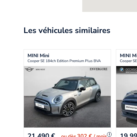
Les véhicules similaires
MINI
Mini
MINI
Mi
Cooper SE 184ch Edition Premium Plus BVA 5CV
Cooper SE
21 490
€
19 9
i
302 €
ou
dès
/ mois