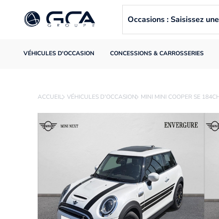
Occasions : Saisissez u
VÉHICULES D'OCCASION
CONCESSIONS & CARROSSERIES
ACCUEIL
VÉHICULES D'OCCASION
MINI MINI COOPER SE 184C