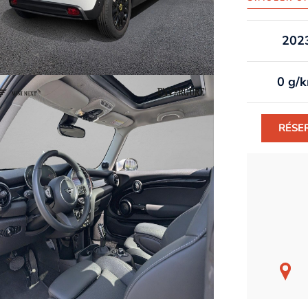
202
0 g/
RÉSE