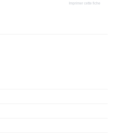
Imprimer cette fiche
Couleur(s)
Nanuq White
Version
Cooper SE 184ch Edition Premium Plus
BVA 5CV