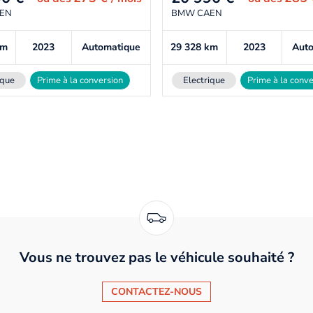
EN
BMW CAEN
km
2023
Automatique
29 328
km
2023
Aut
ique
Prime à la conversion
Electrique
Prime à la conve
Vous ne trouvez pas le véhicule souhaité ?
CONTACTEZ-NOUS